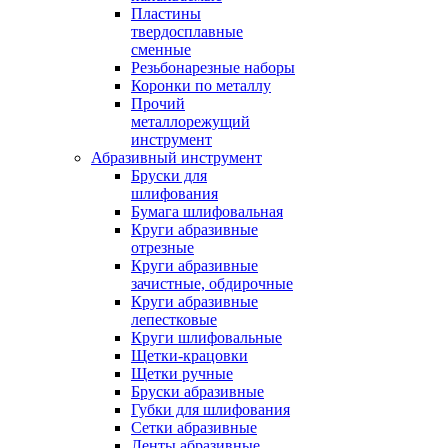
Пластины
твердосплавные
сменные
Резьбонарезные наборы
Коронки по металлу
Прочий
металлорежущий
инструмент
Абразивный инструмент
Бруски для
шлифования
Бумага шлифовальная
Круги абразивные
отрезные
Круги абразивные
зачистные, обдирочные
Круги абразивные
лепестковые
Круги шлифовальные
Щетки-крацовки
Щетки ручные
Бруски абразивные
Губки для шлифования
Сетки абразивные
Ленты абразивные