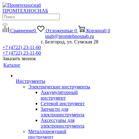
П
РОМ
Т
ЕХНО
С
НАБ
Сравнение
0
Отложенные
0
Корзина
0
0
snab@promtehnosnab.ru
г. Белгород, ул. Сумская 28
+7 (4722) 23-11-60
+7 (4722) 23-11-60
Заказать звонок
Каталог
Инструменты
Электрические инструменты
Аккумуляторный
инструмент
Сетевой инструмент
Запчасти для
электроинструмента
Аксессуары для
электроинструмента
Металлорежущий
инструмент