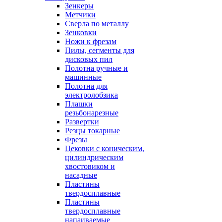
Зенкеры
Метчики
Сверла по металлу
Зенковки
Ножи к фрезам
Пилы, сегменты для
дисковых пил
Полотна ручные и
машинные
Полотна для
электролобзика
Плашки
резьбонарезные
Развертки
Резцы токарные
Фрезы
Цековки с коническим,
цилиндрическим
хвостовиком и
насадные
Пластины
твердосплавные
Пластины
твердосплавные
напаиваемые