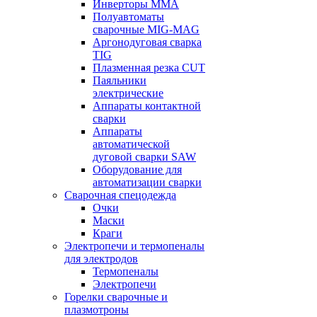
Инверторы ММА
Полуавтоматы
сварочные MIG-MAG
Аргонодуговая сварка
TIG
Плазменная резка CUT
Паяльники
электрические
Аппараты контактной
сварки
Аппараты
автоматической
дуговой сварки SAW
Оборудование для
автоматизации сварки
Сварочная спецодежда
Очки
Маски
Краги
Электропечи и термопеналы
для электродов
Термопеналы
Электропечи
Горелки сварочные и
плазмотроны