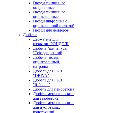
Гвозди финишные
омедненные
Гвозди финишные
оцинкованные
Гвозди шиферные с
оцинкованной шляпкой
Гвозди для нейлеров
Дюбели
Держатель для
изоляции РОНДОЛЬ
Дюбель "шипы-усы
"Tchappai, синий
Дюбель гвоздь
оцинкованный,
патроны
Дюбель для ГКЛ
"DRIVA"
Дюбель для ГКЛ
"бабочка"
Дюбель для пенобетона
Дюбель металлический
для газобетона
Дюбель металлический
для пустотелых
конструкций