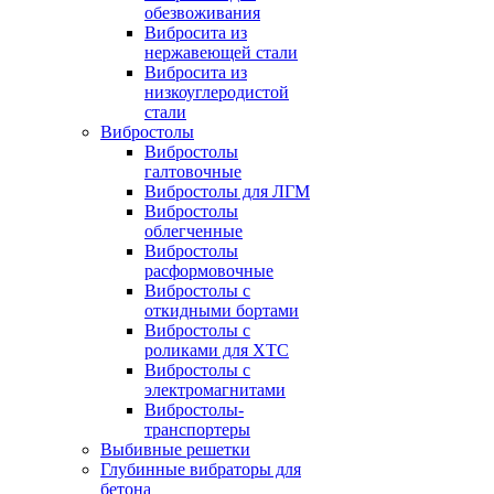
обезвоживания
Вибросита из
нержавеющей стали
Вибросита из
низкоуглеродистой
стали
Вибростолы
Вибростолы
галтовочные
Вибростолы для ЛГМ
Вибростолы
облегченные
Вибростолы
расформовочные
Вибростолы с
откидными бортами
Вибростолы с
роликами для ХТС
Вибростолы с
электромагнитами
Вибростолы-
транспортеры
Выбивные решетки
Глубинные вибраторы для
бетона