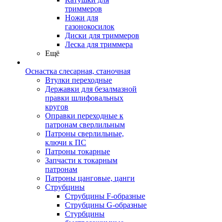
триммеров
Ножи для
газонокосилок
Диски для триммеров
Леска для триммера
Ещё
Оснастка слесарная, станочная
Втулки переходные
Державки для безалмазной
правки шлифовальных
кругов
Оправки переходные к
патронам сверлильным
Патроны сверлильные,
ключи к ПС
Патроны токарные
Запчасти к токарным
патронам
Патроны цанговые, цанги
Струбцины
Струбцины F-образные
Струбцины G-образные
Стурбцины