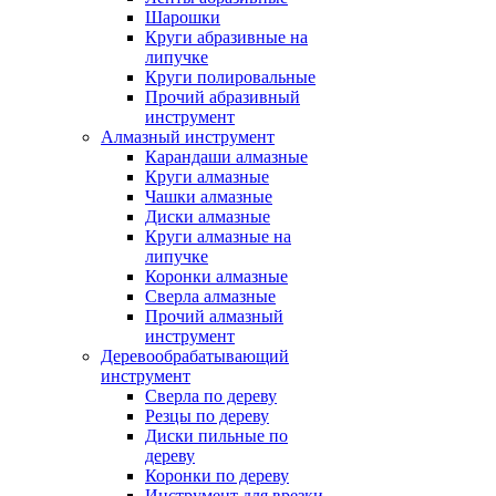
Шарошки
Круги абразивные на
липучке
Круги полировальные
Прочий абразивный
инструмент
Алмазный инструмент
Карандаши алмазные
Круги алмазные
Чашки алмазные
Диски алмазные
Круги алмазные на
липучке
Коронки алмазные
Сверла алмазные
Прочий алмазный
инструмент
Деревообрабатывающий
инструмент
Сверла по дереву
Резцы по дереву
Диски пильные по
дереву
Коронки по дереву
Инструмент для врезки