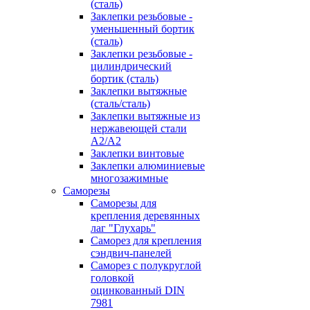
(сталь)
Заклепки резьбовые -
уменьшенный бортик
(сталь)
Заклепки резьбовые -
цилиндрический
бортик (сталь)
Заклепки вытяжные
(сталь/сталь)
Заклепки вытяжные из
нержавеющей стали
А2/А2
Заклепки винтовые
Заклепки алюминиевые
многозажимные
Саморезы
Саморезы для
крепления деревянных
лаг "Глухарь"
Саморез для крепления
сэндвич-панелей
Саморез с полукруглой
головкой
оцинкованный DIN
7981