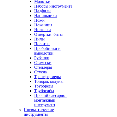
Молотки
Наборы инструмента
Надфили
Напильники
Ножи
Ножницы
Ножовки
Отвертки, биты
Пилы
Полотна
Пробойники и
выколотки
Рубанки
Стамески
Степлеры
Стусла
Трансформеры
Топоры, колуны
Труборезы
Трубогибы
Прочий слесарно-
монтажный
инструмент
Пневматические
инструменты