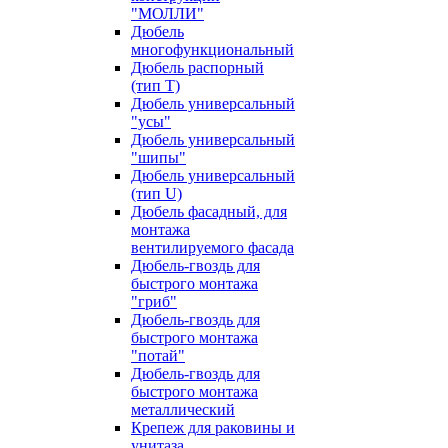
"МОЛЛИ"
Дюбель
многофункциональный
Дюбель распорный
(тип Т)
Дюбель универсальный
"усы"
Дюбель универсальный
"шипы"
Дюбель универсальный
(тип U)
Дюбель фасадный, для
монтажа
вентилируемого фасада
Дюбель-гвоздь для
быстрого монтажа
"гриб"
Дюбель-гвоздь для
быстрого монтажа
"потай"
Дюбель-гвоздь для
быстрого монтажа
металлический
Крепеж для раковины и
унитаза