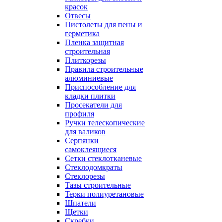
красок
Отвесы
Пистолеты для пены и
герметика
Пленка защитная
строительная
Плиткорезы
Правила строительные
алюминиевые
Приспособление для
кладки плитки
Просекатели для
профиля
Ручки телескопические
для валиков
Серпянки
самоклеящиеся
Сетки стеклотканевые
Стеклодомкраты
Стеклорезы
Тазы строительные
Терки полиуретановые
Шпатели
Щетки
Скребки