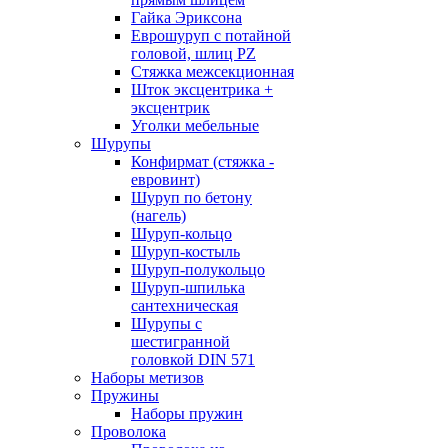
Гайка Эриксона
Еврошуруп с потайной
головой, шлиц PZ
Стяжка межсекционная
Шток эксцентрика +
эксцентрик
Уголки мебельные
Шурупы
Конфирмат (стяжка -
евровинт)
Шуруп по бетону
(нагель)
Шуруп-кольцо
Шуруп-костыль
Шуруп-полукольцо
Шуруп-шпилька
сантехническая
Шурупы с
шестигранной
головкой DIN 571
Наборы метизов
Пружины
Наборы пружин
Проволока