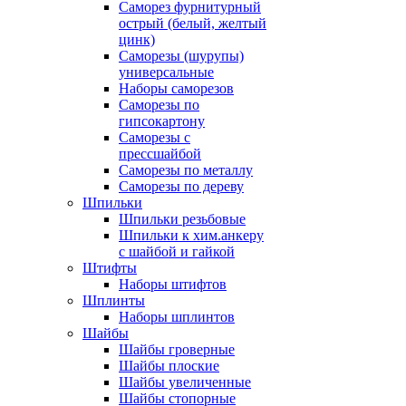
Саморез фурнитурный
острый (белый, желтый
цинк)
Саморезы (шурупы)
универсальные
Наборы саморезов
Саморезы по
гипсокартону
Саморезы с
прессшайбой
Саморезы по металлу
Саморезы по дереву
Шпильки
Шпильки резьбовые
Шпильки к хим.анкеру
с шайбой и гайкой
Штифты
Наборы штифтов
Шплинты
Наборы шплинтов
Шайбы
Шайбы гроверные
Шайбы плоские
Шайбы увеличенные
Шайбы стопорные