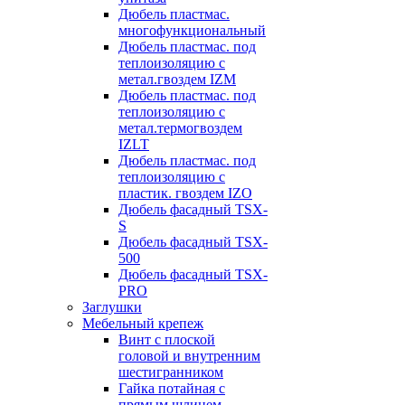
Дюбель пластмас.
многофункциональный
Дюбель пластмас. под
теплоизоляцию с
метал.гвоздем IZM
Дюбель пластмас. под
теплоизоляцию с
метал.термогвоздем
IZLT
Дюбель пластмас. под
теплоизоляцию с
пластик. гвоздем IZO
Дюбель фасадный TSX-
S
Дюбель фасадный TSX-
500
Дюбель фасадный TSX-
PRO
Заглушки
Мебельный крепеж
Винт с плоской
головой и внутренним
шестигранником
Гайка потайная с
прямым шлицем