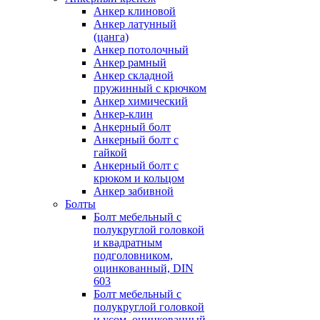
Анкер клиновой
Анкер латунный
(цанга)
Анкер потолочный
Анкер рамный
Анкер складной
пружинный с крючком
Анкер химический
Анкер-клин
Анкерный болт
Анкерный болт с
гайкой
Анкерный болт с
крюком и кольцом
Анкер забивной
Болты
Болт мебельный с
полукруглой головкой
и квадратным
подголовником,
оцинкованный, DIN
603
Болт мебельный с
полукруглой головкой
и усом, оцинкованный,