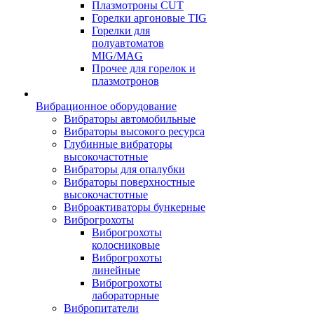
Плазмотроны CUT
Горелки аргоновые TIG
Горелки для
полуавтоматов
MIG/MAG
Прочее для горелок и
плазмотронов
Вибрационное оборудование
Вибраторы автомобильные
Вибраторы высокого ресурса
Глубинные вибраторы
высокочастотные
Вибраторы для опалубки
Вибраторы поверхностные
высокочастотные
Виброактиваторы бункерные
Виброгрохоты
Виброгрохоты
колосниковые
Виброгрохоты
линейные
Виброгрохоты
лабораторные
Вибропитатели