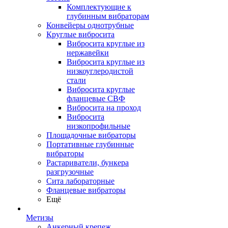
Комплектующие к
глубинным вибраторам
Конвейеры однотрубные
Круглые вибросита
Вибросита круглые из
нержавейки
Вибросита круглые из
низкоуглеродистой
стали
Вибросита круглые
фланцевые СВФ
Вибросита на проход
Вибросита
низкопрофильные
Площадочные вибраторы
Портативные глубинные
вибраторы
Растариватели, бункера
разгрузочные
Сита лабораторные
Фланцевые вибраторы
Ещё
Метизы
Анкерный крепеж