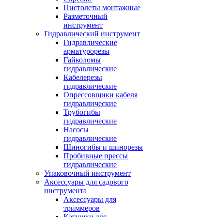
Пистолеты монтажные
Разметочный
инструмент
Гидравлический инструмент
Гидравлические
арматурорезы
Гайколомы
гидравлические
Кабелерезы
гидравлические
Опрессовщики кабеля
гидравлические
Трубогибы
гидравлические
Насосы
гидравлические
Шиногибы и шинорезы
Пробивные прессы
гидравлические
Упаковочный инструмент
Аксессуары для садового
инструмента
Аксессуары для
триммеров
Катушки для