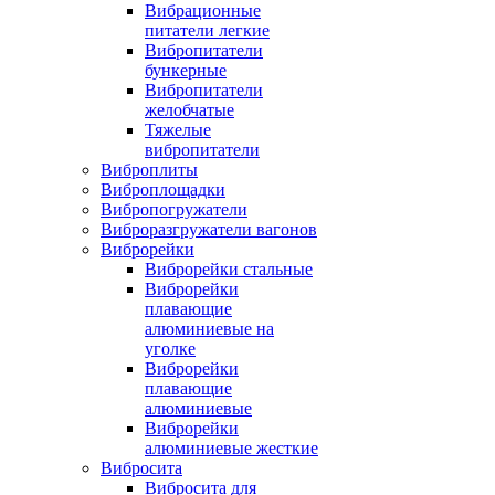
Вибрационные
питатели легкие
Вибропитатели
бункерные
Вибропитатели
желобчатые
Тяжелые
вибропитатели
Виброплиты
Виброплощадки
Вибропогружатели
Виброразгружатели вагонов
Виброрейки
Виброрейки стальные
Виброрейки
плавающие
алюминиевые на
уголке
Виброрейки
плавающие
алюминиевые
Виброрейки
алюминиевые жесткие
Вибросита
Вибросита для