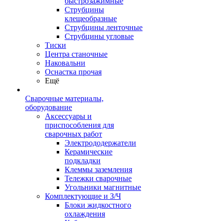
быстрозажимные
Струбцины
клещеобразные
Струбцины ленточные
Струбцины угловые
Тиски
Центра станочные
Наковальни
Оснастка прочая
Ещё
Сварочные материалы,
оборудование
Аксессуары и
приспособления для
сварочных работ
Электрододержатели
Керамические
подкладки
Клеммы заземления
Тележки сварочные
Угольники магнитные
Комплектующие и З/Ч
Блоки жидкостного
охлаждения