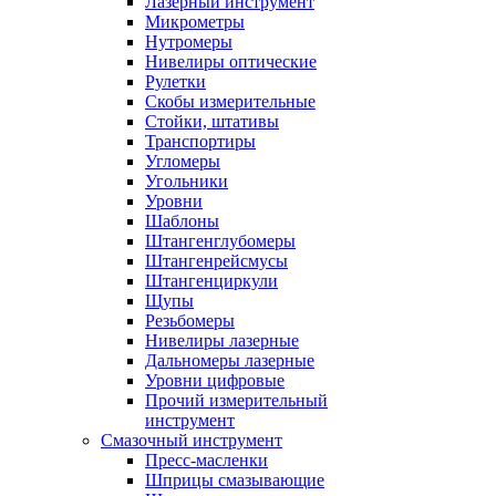
Лазерный инструмент
Микрометры
Нутромеры
Нивелиры оптические
Рулетки
Скобы измерительные
Стойки, штативы
Транспортиры
Угломеры
Угольники
Уровни
Шаблоны
Штангенглубомеры
Штангенрейсмусы
Штангенциркули
Щупы
Резьбомеры
Нивелиры лазерные
Дальномеры лазерные
Уровни цифровые
Прочий измерительный
инструмент
Смазочный инструмент
Пресс-масленки
Шприцы смазывающие