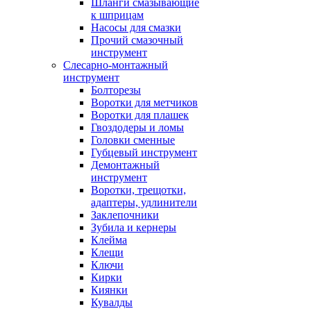
Шланги смазывающие
к шприцам
Насосы для смазки
Прочий смазочный
инструмент
Слесарно-монтажный
инструмент
Болторезы
Воротки для метчиков
Воротки для плашек
Гвоздодеры и ломы
Головки сменные
Губцевый инструмент
Демонтажный
инструмент
Воротки, трещотки,
адаптеры, удлинители
Заклепочники
Зубила и кернеры
Клейма
Клещи
Ключи
Кирки
Киянки
Кувалды