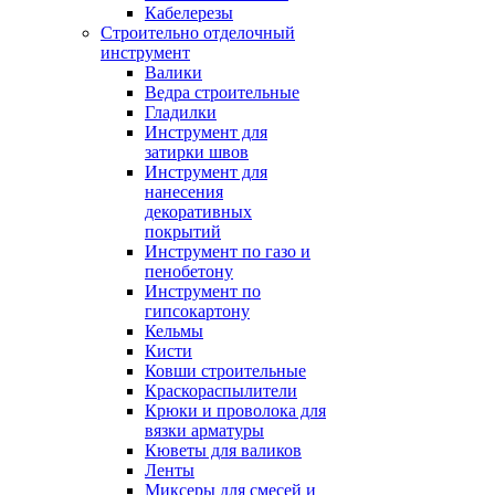
Кабелерезы
Строительно отделочный
инструмент
Валики
Ведра строительные
Гладилки
Инструмент для
затирки швов
Инструмент для
нанесения
декоративных
покрытий
Инструмент по газо и
пенобетону
Инструмент по
гипсокартону
Кельмы
Кисти
Ковши строительные
Краскораспылители
Крюки и проволока для
вязки арматуры
Кюветы для валиков
Ленты
Миксеры для смесей и