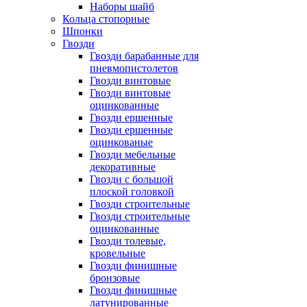
Наборы шайб
Кольца стопорные
Шпонки
Гвозди
Гвозди барабанные для
пневмопистолетов
Гвозди винтовые
Гвозди винтовые
оцинкованные
Гвозди ершенные
Гвозди ершенные
оцинкованые
Гвозди мебельные
декоративные
Гвозди с большой
плоской головкой
Гвозди строительные
Гвозди строительные
оцинкованные
Гвозди толевые,
кровельные
Гвозди финишные
бронзовые
Гвозди финишные
латунированные