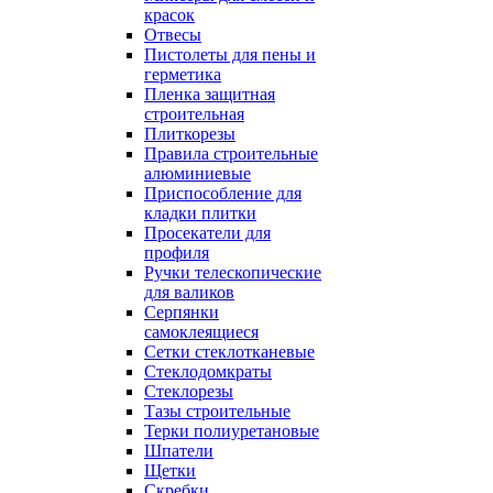
красок
Отвесы
Пистолеты для пены и
герметика
Пленка защитная
строительная
Плиткорезы
Правила строительные
алюминиевые
Приспособление для
кладки плитки
Просекатели для
профиля
Ручки телескопические
для валиков
Серпянки
самоклеящиеся
Сетки стеклотканевые
Стеклодомкраты
Стеклорезы
Тазы строительные
Терки полиуретановые
Шпатели
Щетки
Скребки