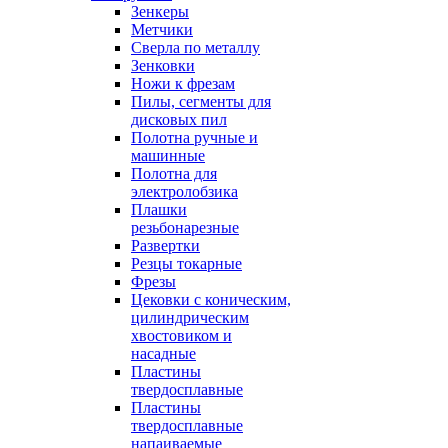
Зенкеры
Метчики
Сверла по металлу
Зенковки
Ножи к фрезам
Пилы, сегменты для
дисковых пил
Полотна ручные и
машинные
Полотна для
электролобзика
Плашки
резьбонарезные
Развертки
Резцы токарные
Фрезы
Цековки с коническим,
цилиндрическим
хвостовиком и
насадные
Пластины
твердосплавные
Пластины
твердосплавные
напаиваемые