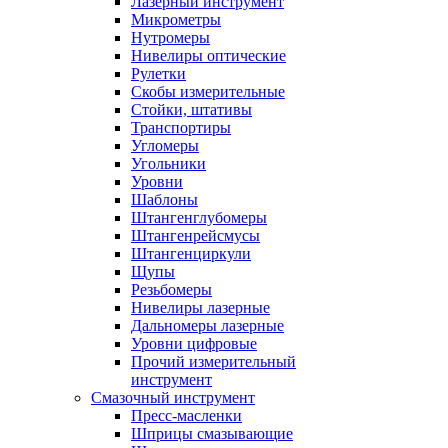
Лазерный инструмент
Микрометры
Нутромеры
Нивелиры оптические
Рулетки
Скобы измерительные
Стойки, штативы
Транспортиры
Угломеры
Угольники
Уровни
Шаблоны
Штангенглубомеры
Штангенрейсмусы
Штангенциркули
Щупы
Резьбомеры
Нивелиры лазерные
Дальномеры лазерные
Уровни цифровые
Прочий измерительный
инструмент
Смазочный инструмент
Пресс-масленки
Шприцы смазывающие