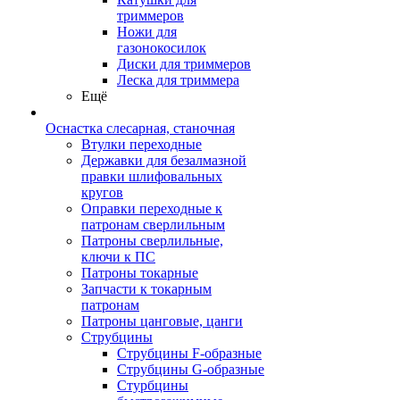
триммеров
Ножи для
газонокосилок
Диски для триммеров
Леска для триммера
Ещё
Оснастка слесарная, станочная
Втулки переходные
Державки для безалмазной
правки шлифовальных
кругов
Оправки переходные к
патронам сверлильным
Патроны сверлильные,
ключи к ПС
Патроны токарные
Запчасти к токарным
патронам
Патроны цанговые, цанги
Струбцины
Струбцины F-образные
Струбцины G-образные
Стурбцины