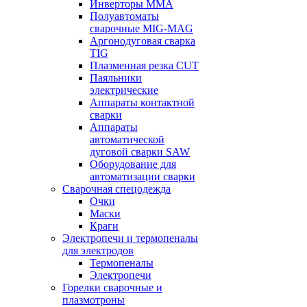
Инверторы ММА
Полуавтоматы
сварочные MIG-MAG
Аргонодуговая сварка
TIG
Плазменная резка CUT
Паяльники
электрические
Аппараты контактной
сварки
Аппараты
автоматической
дуговой сварки SAW
Оборудование для
автоматизации сварки
Сварочная спецодежда
Очки
Маски
Краги
Электропечи и термопеналы
для электродов
Термопеналы
Электропечи
Горелки сварочные и
плазмотроны