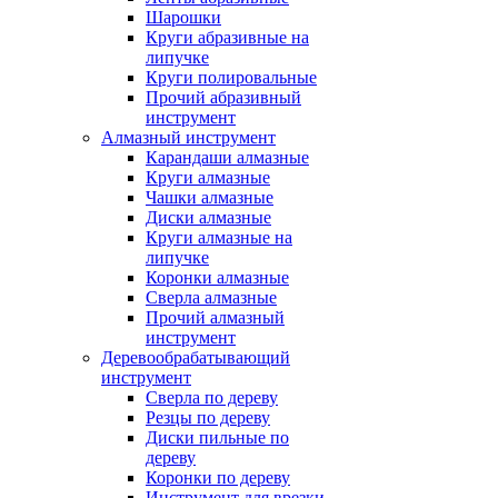
Шарошки
Круги абразивные на
липучке
Круги полировальные
Прочий абразивный
инструмент
Алмазный инструмент
Карандаши алмазные
Круги алмазные
Чашки алмазные
Диски алмазные
Круги алмазные на
липучке
Коронки алмазные
Сверла алмазные
Прочий алмазный
инструмент
Деревообрабатывающий
инструмент
Сверла по дереву
Резцы по дереву
Диски пильные по
дереву
Коронки по дереву
Инструмент для врезки