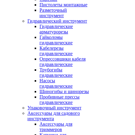
Пистолеты монтажные
Разметочный
инструмент
Гидравлический инструмент
Гидравлические
арматурорезы
Гайколомы
гидравлические
Кабелерезы
гидравлические
Опрессовщики кабеля
гидравлические
Трубогибы
гидравлические
Насосы
гидравлические
Шиногибы и шинорезы
Пробивные прессы
гидравлические
Упаковочный инструмент
Аксессуары для садового
инструмента
Аксессуары для
триммеров
Катушки для