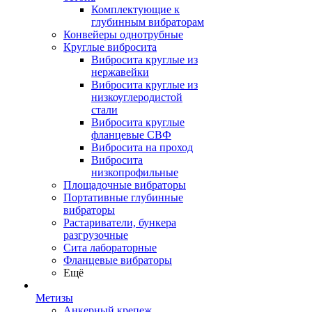
Комплектующие к
глубинным вибраторам
Конвейеры однотрубные
Круглые вибросита
Вибросита круглые из
нержавейки
Вибросита круглые из
низкоуглеродистой
стали
Вибросита круглые
фланцевые СВФ
Вибросита на проход
Вибросита
низкопрофильные
Площадочные вибраторы
Портативные глубинные
вибраторы
Растариватели, бункера
разгрузочные
Сита лабораторные
Фланцевые вибраторы
Ещё
Метизы
Анкерный крепеж