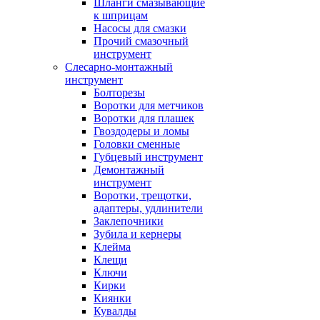
Шланги смазывающие
к шприцам
Насосы для смазки
Прочий смазочный
инструмент
Слесарно-монтажный
инструмент
Болторезы
Воротки для метчиков
Воротки для плашек
Гвоздодеры и ломы
Головки сменные
Губцевый инструмент
Демонтажный
инструмент
Воротки, трещотки,
адаптеры, удлинители
Заклепочники
Зубила и кернеры
Клейма
Клещи
Ключи
Кирки
Киянки
Кувалды