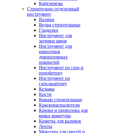
Кабелерезы
Строительно отделочный
инструмент
Валики
Ведра строительные
Гладилки
Инструмент для
затирки швов
Инструмент для
нанесения
декоративных
покрытий
Инструмент по газо и
пенобетону
Инструмент по
гипсокартону
Кельмы
Кисти
Ковши строительные
Краскораспылители
Крюки и проволока для
вязки арматуры
Кюветы для валиков
Ленты
Миксеры для смесей и