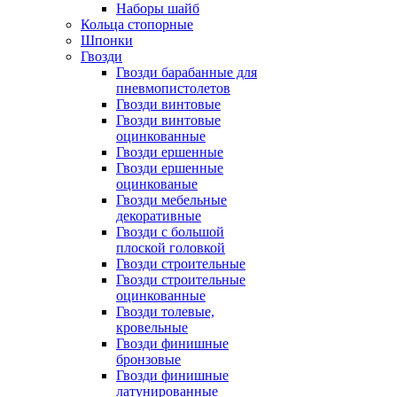
Наборы шайб
Кольца стопорные
Шпонки
Гвозди
Гвозди барабанные для
пневмопистолетов
Гвозди винтовые
Гвозди винтовые
оцинкованные
Гвозди ершенные
Гвозди ершенные
оцинкованые
Гвозди мебельные
декоративные
Гвозди с большой
плоской головкой
Гвозди строительные
Гвозди строительные
оцинкованные
Гвозди толевые,
кровельные
Гвозди финишные
бронзовые
Гвозди финишные
латунированные