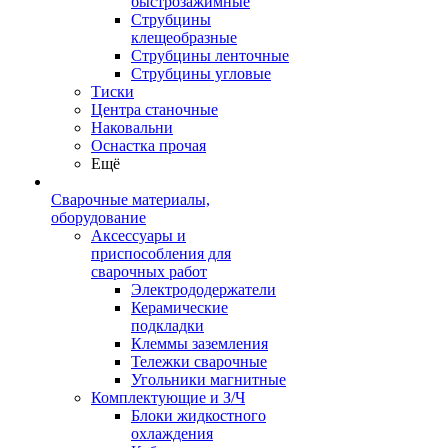
быстрозажимные
Струбцины
клещеобразные
Струбцины ленточные
Струбцины угловые
Тиски
Центра станочные
Наковальни
Оснастка прочая
Ещё
Сварочные материалы,
оборудование
Аксессуары и
приспособления для
сварочных работ
Электрододержатели
Керамические
подкладки
Клеммы заземления
Тележки сварочные
Угольники магнитные
Комплектующие и З/Ч
Блоки жидкостного
охлаждения