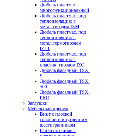
Дюбель пластмас.
многофункциональный
Дюбель пластмас. под
теплоизоляцию с
метал.гвоздем IZM
Дюбель пластмас. под
теплоизоляцию с
метал.термогвоздем
IZLT
Дюбель пластмас. под
теплоизоляцию с
пластик. гвоздем IZO
Дюбель фасадный TSX-
S
Дюбель фасадный TSX-
500
Дюбель фасадный TSX-
PRO
Заглушки
Мебельный крепеж
Винт с плоской
головой и внутренним
шестигранником
Гайка потайная с
прямым шлицем