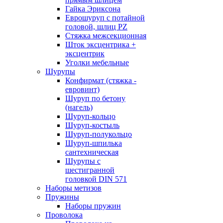
Гайка Эриксона
Еврошуруп с потайной
головой, шлиц PZ
Стяжка межсекционная
Шток эксцентрика +
эксцентрик
Уголки мебельные
Шурупы
Конфирмат (стяжка -
евровинт)
Шуруп по бетону
(нагель)
Шуруп-кольцо
Шуруп-костыль
Шуруп-полукольцо
Шуруп-шпилька
сантехническая
Шурупы с
шестигранной
головкой DIN 571
Наборы метизов
Пружины
Наборы пружин
Проволока