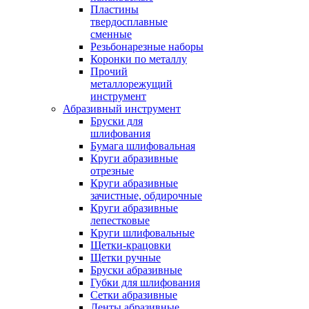
Пластины
твердосплавные
сменные
Резьбонарезные наборы
Коронки по металлу
Прочий
металлорежущий
инструмент
Абразивный инструмент
Бруски для
шлифования
Бумага шлифовальная
Круги абразивные
отрезные
Круги абразивные
зачистные, обдирочные
Круги абразивные
лепестковые
Круги шлифовальные
Щетки-крацовки
Щетки ручные
Бруски абразивные
Губки для шлифования
Сетки абразивные
Ленты абразивные