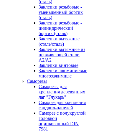
(сталь)
Заклепки резьбовые -
уменьшенный бортик
(сталь)
Заклепки резьбовые -
цилиндрический
бортик (сталь)
Заклепки вытяжные
(сталь/сталь)
Заклепки вытяжные из
нержавеющей стали
А2/А2
Заклепки винтовые
Заклепки алюминиевые
многозажимные
Саморезы
Саморезы для
крепления деревянных
лаг "Глухарь"
Саморез для крепления
сэндвич-панелей
Саморез с полукруглой
головкой
оцинкованный DIN
7981