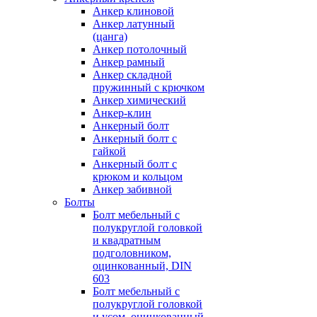
Анкер клиновой
Анкер латунный
(цанга)
Анкер потолочный
Анкер рамный
Анкер складной
пружинный с крючком
Анкер химический
Анкер-клин
Анкерный болт
Анкерный болт с
гайкой
Анкерный болт с
крюком и кольцом
Анкер забивной
Болты
Болт мебельный с
полукруглой головкой
и квадратным
подголовником,
оцинкованный, DIN
603
Болт мебельный с
полукруглой головкой
и усом, оцинкованный,