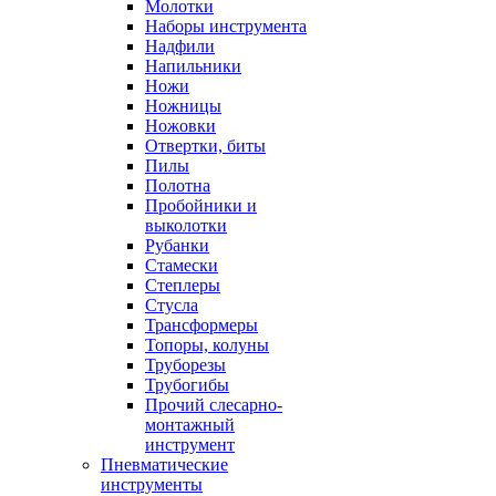
Молотки
Наборы инструмента
Надфили
Напильники
Ножи
Ножницы
Ножовки
Отвертки, биты
Пилы
Полотна
Пробойники и
выколотки
Рубанки
Стамески
Степлеры
Стусла
Трансформеры
Топоры, колуны
Труборезы
Трубогибы
Прочий слесарно-
монтажный
инструмент
Пневматические
инструменты