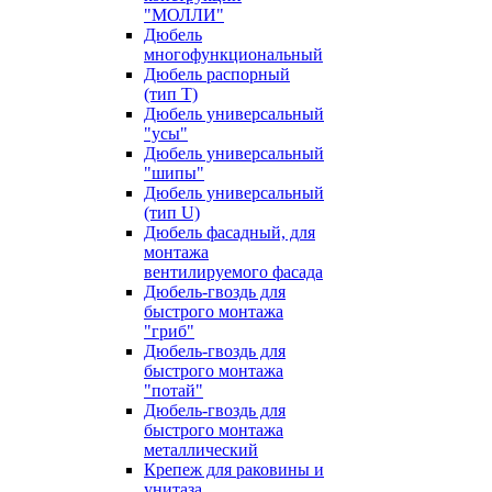
"МОЛЛИ"
Дюбель
многофункциональный
Дюбель распорный
(тип Т)
Дюбель универсальный
"усы"
Дюбель универсальный
"шипы"
Дюбель универсальный
(тип U)
Дюбель фасадный, для
монтажа
вентилируемого фасада
Дюбель-гвоздь для
быстрого монтажа
"гриб"
Дюбель-гвоздь для
быстрого монтажа
"потай"
Дюбель-гвоздь для
быстрого монтажа
металлический
Крепеж для раковины и
унитаза