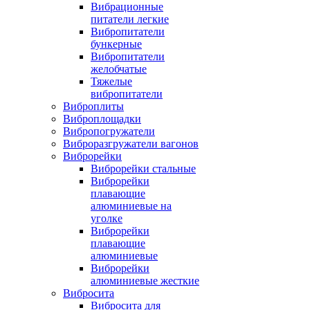
Вибрационные
питатели легкие
Вибропитатели
бункерные
Вибропитатели
желобчатые
Тяжелые
вибропитатели
Виброплиты
Виброплощадки
Вибропогружатели
Виброразгружатели вагонов
Виброрейки
Виброрейки стальные
Виброрейки
плавающие
алюминиевые на
уголке
Виброрейки
плавающие
алюминиевые
Виброрейки
алюминиевые жесткие
Вибросита
Вибросита для