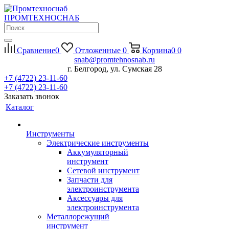
П
РОМ
Т
ЕХНО
С
НАБ
Сравнение
0
Отложенные
0
Корзина
0
0
snab@promtehnosnab.ru
г. Белгород, ул. Сумская 28
+7 (4722) 23-11-60
+7 (4722) 23-11-60
Заказать звонок
Каталог
Инструменты
Электрические инструменты
Аккумуляторный
инструмент
Сетевой инструмент
Запчасти для
электроинструмента
Аксессуары для
электроинструмента
Металлорежущий
инструмент