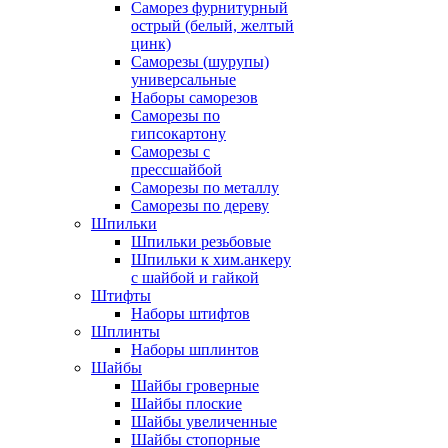
Саморез фурнитурный
острый (белый, желтый
цинк)
Саморезы (шурупы)
универсальные
Наборы саморезов
Саморезы по
гипсокартону
Саморезы с
прессшайбой
Саморезы по металлу
Саморезы по дереву
Шпильки
Шпильки резьбовые
Шпильки к хим.анкеру
с шайбой и гайкой
Штифты
Наборы штифтов
Шплинты
Наборы шплинтов
Шайбы
Шайбы гроверные
Шайбы плоские
Шайбы увеличенные
Шайбы стопорные