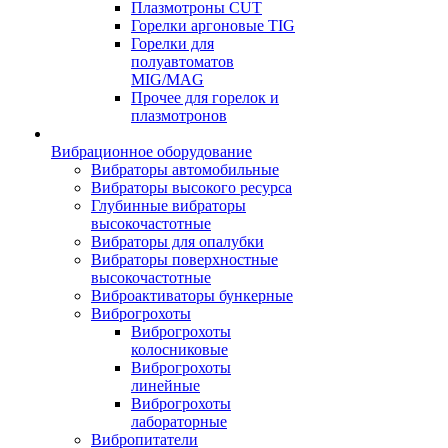
Плазмотроны CUT
Горелки аргоновые TIG
Горелки для
полуавтоматов
MIG/MAG
Прочее для горелок и
плазмотронов
Вибрационное оборудование
Вибраторы автомобильные
Вибраторы высокого ресурса
Глубинные вибраторы
высокочастотные
Вибраторы для опалубки
Вибраторы поверхностные
высокочастотные
Виброактиваторы бункерные
Виброгрохоты
Виброгрохоты
колосниковые
Виброгрохоты
линейные
Виброгрохоты
лабораторные
Вибропитатели