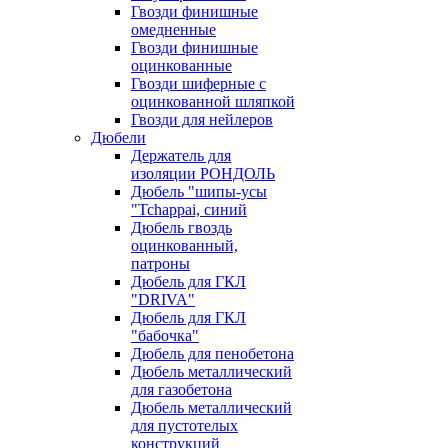
Гвозди финишные
омедненные
Гвозди финишные
оцинкованные
Гвозди шиферные с
оцинкованной шляпкой
Гвозди для нейлеров
Дюбели
Держатель для
изоляции РОНДОЛЬ
Дюбель "шипы-усы
"Tchappai, синий
Дюбель гвоздь
оцинкованный,
патроны
Дюбель для ГКЛ
"DRIVA"
Дюбель для ГКЛ
"бабочка"
Дюбель для пенобетона
Дюбель металлический
для газобетона
Дюбель металлический
для пустотелых
конструкций