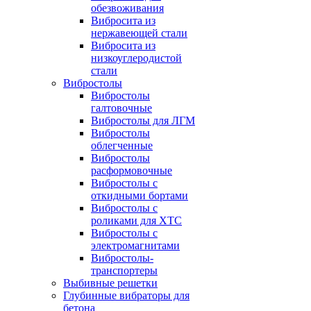
обезвоживания
Вибросита из
нержавеющей стали
Вибросита из
низкоуглеродистой
стали
Вибростолы
Вибростолы
галтовочные
Вибростолы для ЛГМ
Вибростолы
облегченные
Вибростолы
расформовочные
Вибростолы с
откидными бортами
Вибростолы с
роликами для ХТС
Вибростолы с
электромагнитами
Вибростолы-
транспортеры
Выбивные решетки
Глубинные вибраторы для
бетона