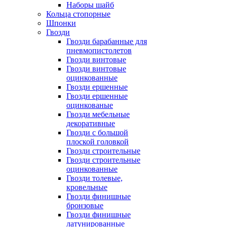
Наборы шайб
Кольца стопорные
Шпонки
Гвозди
Гвозди барабанные для
пневмопистолетов
Гвозди винтовые
Гвозди винтовые
оцинкованные
Гвозди ершенные
Гвозди ершенные
оцинкованые
Гвозди мебельные
декоративные
Гвозди с большой
плоской головкой
Гвозди строительные
Гвозди строительные
оцинкованные
Гвозди толевые,
кровельные
Гвозди финишные
бронзовые
Гвозди финишные
латунированные