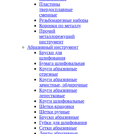
Пластины
твердосплавные
сменные
Резьбонарезные наборы
Коронки по металлу
Прочий
металлорежущий
инструмент
Абразивный инструмент
Бруски для
шлифования
Бумага шлифовальная
Круги абразивные
отрезные
Круги абразивные
зачистные, обдирочные
Круги абразивные
лепестковые
Круги шлифовальные
Щетки-крацовки
Щетки ручные
Бруски абразивные
Губки для шлифования
Сетки абразивные
Ленты абразивные