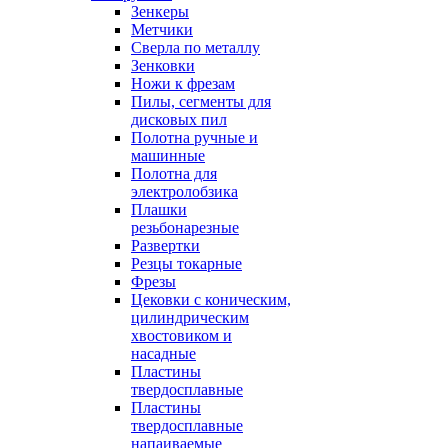
Зенкеры
Метчики
Сверла по металлу
Зенковки
Ножи к фрезам
Пилы, сегменты для
дисковых пил
Полотна ручные и
машинные
Полотна для
электролобзика
Плашки
резьбонарезные
Развертки
Резцы токарные
Фрезы
Цековки с коническим,
цилиндрическим
хвостовиком и
насадные
Пластины
твердосплавные
Пластины
твердосплавные
напаиваемые