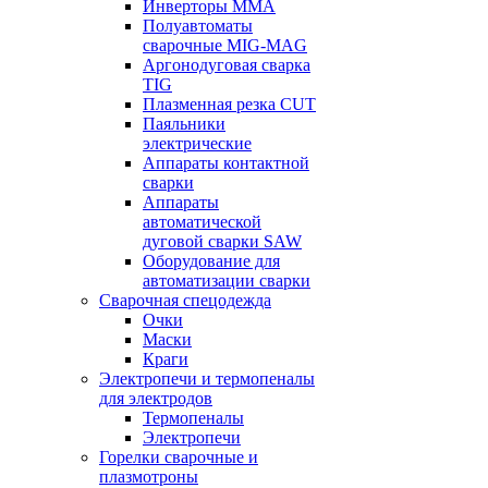
Инверторы ММА
Полуавтоматы
сварочные MIG-MAG
Аргонодуговая сварка
TIG
Плазменная резка CUT
Паяльники
электрические
Аппараты контактной
сварки
Аппараты
автоматической
дуговой сварки SAW
Оборудование для
автоматизации сварки
Сварочная спецодежда
Очки
Маски
Краги
Электропечи и термопеналы
для электродов
Термопеналы
Электропечи
Горелки сварочные и
плазмотроны