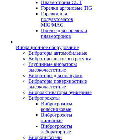
Плазмотроны CUT
Горелки аргоновые TIG
Горелки для
полуавтоматов
MIG/MAG
Прочее для горелок и
плазмотронов
Вибрационное оборудование
Вибраторы автомобильные
Вибраторы высокого ресурса
Глубинные вибраторы
высокочастотные
Вибраторы для опалубки
Вибраторы поверхностные
высокочастотные
Виброактиваторы бункерные
Виброгрохоты
Виброгрохоты
колосниковые
Виброгрохоты
линейные
Виброгрохоты
лабораторные
Вибропитатели