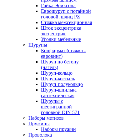
Гайка Эриксона
Еврошуруп с потайной
головой, шлиц PZ
Стяжка межсекционная
Шток эксцентрика +
эксцентрик
Уголки мебельные
Шурупы
Конфирмат (стяжка -
евровинт)
Шуруп по бетону
(нагель)
Шуруп-кольцо
Шуруп-костыль
Шуруп-полукольцо
Шуруп-шпилька
сантехническая
Шурупы с
шестигранной
головкой DIN 571
Наборы метизов
Пружины
Наборы пружин
Проволока