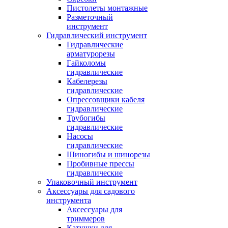
Пистолеты монтажные
Разметочный
инструмент
Гидравлический инструмент
Гидравлические
арматурорезы
Гайколомы
гидравлические
Кабелерезы
гидравлические
Опрессовщики кабеля
гидравлические
Трубогибы
гидравлические
Насосы
гидравлические
Шиногибы и шинорезы
Пробивные прессы
гидравлические
Упаковочный инструмент
Аксессуары для садового
инструмента
Аксессуары для
триммеров
Катушки для