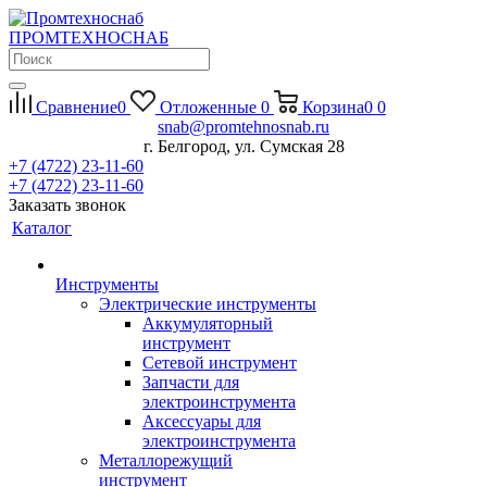
П
РОМ
Т
ЕХНО
С
НАБ
Сравнение
0
Отложенные
0
Корзина
0
0
snab@promtehnosnab.ru
г. Белгород, ул. Сумская 28
+7 (4722) 23-11-60
+7 (4722) 23-11-60
Заказать звонок
Каталог
Инструменты
Электрические инструменты
Аккумуляторный
инструмент
Сетевой инструмент
Запчасти для
электроинструмента
Аксессуары для
электроинструмента
Металлорежущий
инструмент