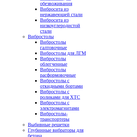
обезвоживания
Вибросита из
нержавеющей стали
Вибросита из
низкоуглеродистой
стали
Вибростолы
Вибростолы
галтовочные
Вибростолы для ЛГМ
Вибростолы
облегченные
Вибростолы
расформовочные
Вибростолы с
откидными бортами
Вибростолы с
роликами для ХТС
Вибростолы с
электромагнитами
Вибростолы-
транспортеры
Выбивные решетки
Глубинные вибраторы для
бетона