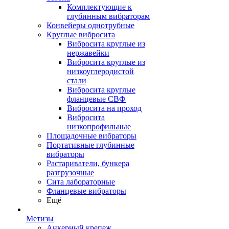
Комплектующие к
глубинным вибраторам
Конвейеры однотрубные
Круглые вибросита
Вибросита круглые из
нержавейки
Вибросита круглые из
низкоуглеродистой
стали
Вибросита круглые
фланцевые СВФ
Вибросита на проход
Вибросита
низкопрофильные
Площадочные вибраторы
Портативные глубинные
вибраторы
Растариватели, бункера
разгрузочные
Сита лабораторные
Фланцевые вибраторы
Ещё
Метизы
Анкерный крепеж