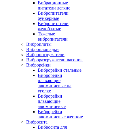
Вибрационные
питатели легкие
Вибропитатели
бункерные
Вибропитатели
желобчатые
Тяжелые
вибропитатели
Виброплиты
Виброплощадки
Вибропогружатели
Виброразгружатели вагонов
Виброрейки
Виброрейки стальные
Виброрейки
плавающие
алюминиевые на
уголке
Виброрейки
плавающие
алюминиевые
Виброрейки
алюминиевые жесткие
Вибросита
Вибросита для