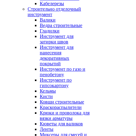
Кабелерезы
Строительно отделочный
инструмент
Валики
Ведра строительные
Гладилки
Инструмент для
затирки швов
Инструмент для
нанесения
декоративных
покрытий
Инструмент по газо и
пенобетону
Инструмент по
гипсокартону
Кельмы
Кисти
Ковши строительные
Краскораспылители
Крюки и проволока для
вязки арматуры
Кюветы для валиков
Ленты
Миксеры для смесей и