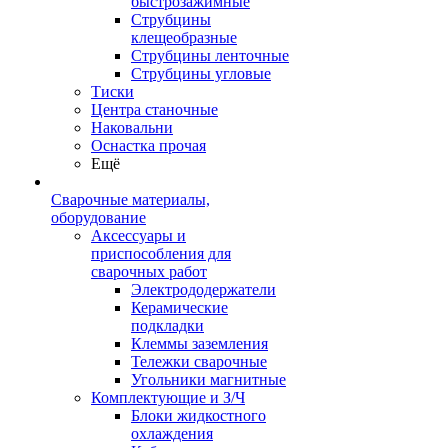
быстрозажимные
Струбцины
клещеобразные
Струбцины ленточные
Струбцины угловые
Тиски
Центра станочные
Наковальни
Оснастка прочая
Ещё
Сварочные материалы,
оборудование
Аксессуары и
приспособления для
сварочных работ
Электрододержатели
Керамические
подкладки
Клеммы заземления
Тележки сварочные
Угольники магнитные
Комплектующие и З/Ч
Блоки жидкостного
охлаждения