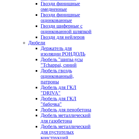
Гвозди финишные
омедненные
Гвозди финишные
оцинкованные
Гвозди шиферные с
оцинкованной шляпкой
Гвозди для нейлеров
Дюбели
Держатель для
изоляции РОНДОЛЬ
Дюбель "шипы-усы
"Tchappai, синий
Дюбель гвоздь
оцинкованный,
патроны
Дюбель для ГКЛ
"DRIVA"
Дюбель для ГКЛ
"бабочка"
Дюбель для пенобетона
Дюбель металлический
для газобетона
Дюбель металлический
для пустотелых
конструкций