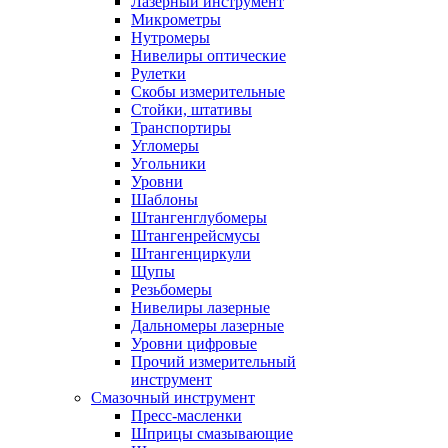
Лазерный инструмент
Микрометры
Нутромеры
Нивелиры оптические
Рулетки
Скобы измерительные
Стойки, штативы
Транспортиры
Угломеры
Угольники
Уровни
Шаблоны
Штангенглубомеры
Штангенрейсмусы
Штангенциркули
Щупы
Резьбомеры
Нивелиры лазерные
Дальномеры лазерные
Уровни цифровые
Прочий измерительный
инструмент
Смазочный инструмент
Пресс-масленки
Шприцы смазывающие