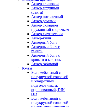
Анкер клиновой
Анкер латунный
(цанга)
Анкер потолочный
Анкер рамный
Анкер складной
пружинный с крючком
Анкер химический
Анкер-клин
Анкерный болт
Анкерный болт с
гайкой
Анкерный болт с
крюком и кольцом
Анкер забивной
Болты
Болт мебельный с
полукруглой головкой
и квадратным
подголовником,
оцинкованный, DIN
603
Болт мебельный с
полукруглой головкой
и усом, оцинкованный,