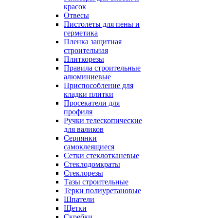
красок
Отвесы
Пистолеты для пены и
герметика
Пленка защитная
строительная
Плиткорезы
Правила строительные
алюминиевые
Приспособление для
кладки плитки
Просекатели для
профиля
Ручки телескопические
для валиков
Серпянки
самоклеящиеся
Сетки стеклотканевые
Стеклодомкраты
Стеклорезы
Тазы строительные
Терки полиуретановые
Шпатели
Щетки
Скребки