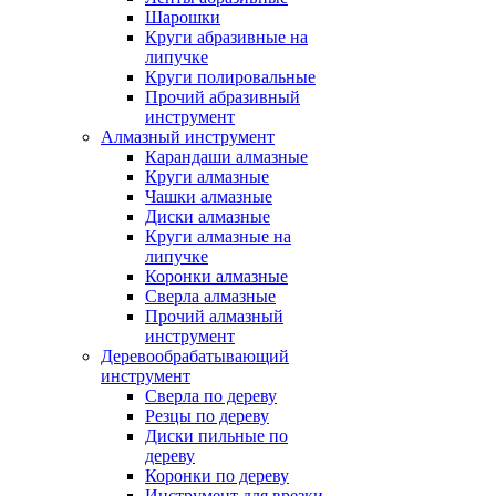
Шарошки
Круги абразивные на
липучке
Круги полировальные
Прочий абразивный
инструмент
Алмазный инструмент
Карандаши алмазные
Круги алмазные
Чашки алмазные
Диски алмазные
Круги алмазные на
липучке
Коронки алмазные
Сверла алмазные
Прочий алмазный
инструмент
Деревообрабатывающий
инструмент
Сверла по дереву
Резцы по дереву
Диски пильные по
дереву
Коронки по дереву
Инструмент для врезки