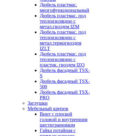
Дюбель пластмас.
многофункциональный
Дюбель пластмас. под
теплоизоляцию с
метал.гвоздем IZM
Дюбель пластмас. под
теплоизоляцию с
метал.термогвоздем
IZLT
Дюбель пластмас. под
теплоизоляцию с
пластик. гвоздем IZO
Дюбель фасадный TSX-
S
Дюбель фасадный TSX-
500
Дюбель фасадный TSX-
PRO
Заглушки
Мебельный крепеж
Винт с плоской
головой и внутренним
шестигранником
Гайка потайная с
прямым шлицем