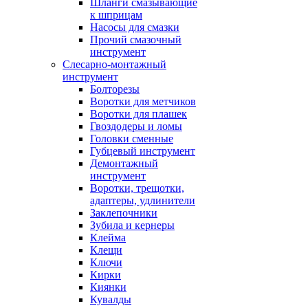
Шланги смазывающие
к шприцам
Насосы для смазки
Прочий смазочный
инструмент
Слесарно-монтажный
инструмент
Болторезы
Воротки для метчиков
Воротки для плашек
Гвоздодеры и ломы
Головки сменные
Губцевый инструмент
Демонтажный
инструмент
Воротки, трещотки,
адаптеры, удлинители
Заклепочники
Зубила и кернеры
Клейма
Клещи
Ключи
Кирки
Киянки
Кувалды