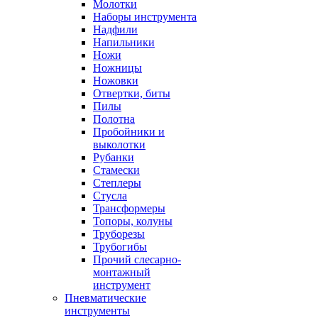
Молотки
Наборы инструмента
Надфили
Напильники
Ножи
Ножницы
Ножовки
Отвертки, биты
Пилы
Полотна
Пробойники и
выколотки
Рубанки
Стамески
Степлеры
Стусла
Трансформеры
Топоры, колуны
Труборезы
Трубогибы
Прочий слесарно-
монтажный
инструмент
Пневматические
инструменты