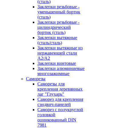
(сталь)
Заклепки резьбовые -
уменьшенный бортик
(сталь)
Заклепки резьбовые -
цилиндрический
бортик (сталь)
Заклепки вытяжные
(сталь/сталь)
Заклепки вытяжные из
нержавеющей стали
А2/А2
Заклепки винтовые
Заклепки алюминиевые
многозажимные
Саморезы
Саморезы для
крепления деревянных
лаг "Глухарь"
Саморез для крепления
сэндвич-панелей
Саморез с полукруглой
головкой
оцинкованный DIN
7981