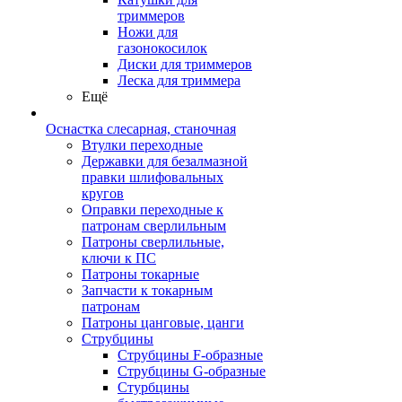
триммеров
Ножи для
газонокосилок
Диски для триммеров
Леска для триммера
Ещё
Оснастка слесарная, станочная
Втулки переходные
Державки для безалмазной
правки шлифовальных
кругов
Оправки переходные к
патронам сверлильным
Патроны сверлильные,
ключи к ПС
Патроны токарные
Запчасти к токарным
патронам
Патроны цанговые, цанги
Струбцины
Струбцины F-образные
Струбцины G-образные
Стурбцины