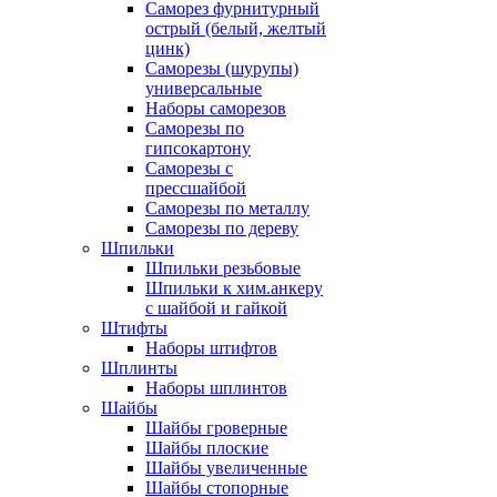
Саморез фурнитурный
острый (белый, желтый
цинк)
Саморезы (шурупы)
универсальные
Наборы саморезов
Саморезы по
гипсокартону
Саморезы с
прессшайбой
Саморезы по металлу
Саморезы по дереву
Шпильки
Шпильки резьбовые
Шпильки к хим.анкеру
с шайбой и гайкой
Штифты
Наборы штифтов
Шплинты
Наборы шплинтов
Шайбы
Шайбы гроверные
Шайбы плоские
Шайбы увеличенные
Шайбы стопорные