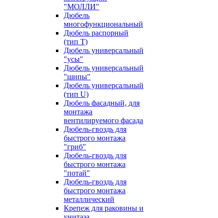
"МОЛЛИ"
Дюбель
многофункциональный
Дюбель распорный
(тип Т)
Дюбель универсальный
"усы"
Дюбель универсальный
"шипы"
Дюбель универсальный
(тип U)
Дюбель фасадный, для
монтажа
вентилируемого фасада
Дюбель-гвоздь для
быстрого монтажа
"гриб"
Дюбель-гвоздь для
быстрого монтажа
"потай"
Дюбель-гвоздь для
быстрого монтажа
металлический
Крепеж для раковины и
унитаза