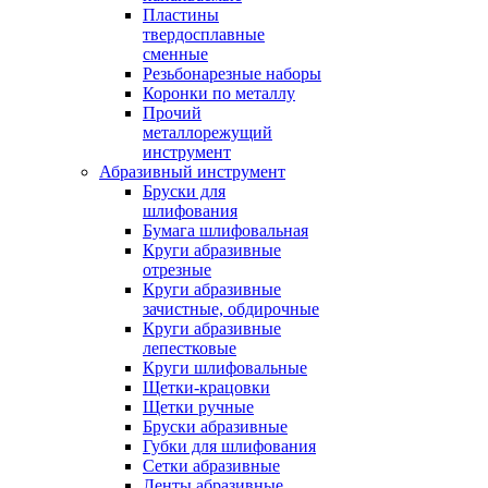
Пластины
твердосплавные
сменные
Резьбонарезные наборы
Коронки по металлу
Прочий
металлорежущий
инструмент
Абразивный инструмент
Бруски для
шлифования
Бумага шлифовальная
Круги абразивные
отрезные
Круги абразивные
зачистные, обдирочные
Круги абразивные
лепестковые
Круги шлифовальные
Щетки-крацовки
Щетки ручные
Бруски абразивные
Губки для шлифования
Сетки абразивные
Ленты абразивные