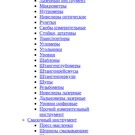
Лазерный инструмент
Микрометры
Нутромеры
Нивелиры оптические
Рулетки
Скобы измерительные
Стойки, штативы
Транспортиры
Угломеры
Угольники
Уровни
Шаблоны
Штангенглубомеры
Штангенрейсмусы
Штангенциркули
Щупы
Резьбомеры
Нивелиры лазерные
Дальномеры лазерные
Уровни цифровые
Прочий измерительный
инструмент
Смазочный инструмент
Пресс-масленки
Шприцы смазывающие