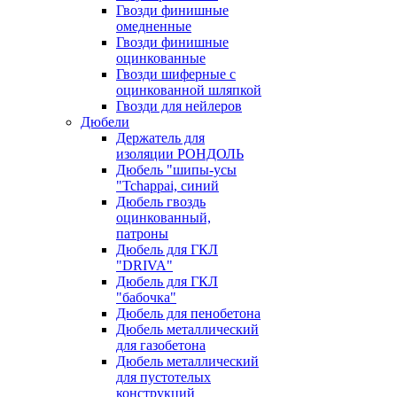
Гвозди финишные
омедненные
Гвозди финишные
оцинкованные
Гвозди шиферные с
оцинкованной шляпкой
Гвозди для нейлеров
Дюбели
Держатель для
изоляции РОНДОЛЬ
Дюбель "шипы-усы
"Tchappai, синий
Дюбель гвоздь
оцинкованный,
патроны
Дюбель для ГКЛ
"DRIVA"
Дюбель для ГКЛ
"бабочка"
Дюбель для пенобетона
Дюбель металлический
для газобетона
Дюбель металлический
для пустотелых
конструкций