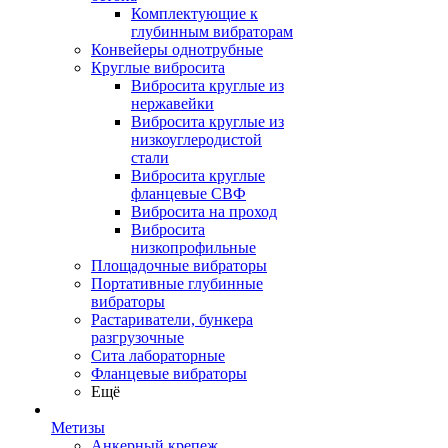
Комплектующие к
глубинным вибраторам
Конвейеры однотрубные
Круглые вибросита
Вибросита круглые из
нержавейки
Вибросита круглые из
низкоуглеродистой
стали
Вибросита круглые
фланцевые СВФ
Вибросита на проход
Вибросита
низкопрофильные
Площадочные вибраторы
Портативные глубинные
вибраторы
Растариватели, бункера
разгрузочные
Сита лабораторные
Фланцевые вибраторы
Ещё
Метизы
Анкерный крепеж