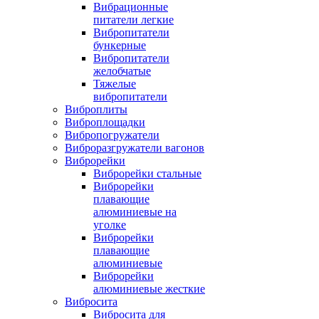
Вибрационные
питатели легкие
Вибропитатели
бункерные
Вибропитатели
желобчатые
Тяжелые
вибропитатели
Виброплиты
Виброплощадки
Вибропогружатели
Виброразгружатели вагонов
Виброрейки
Виброрейки стальные
Виброрейки
плавающие
алюминиевые на
уголке
Виброрейки
плавающие
алюминиевые
Виброрейки
алюминиевые жесткие
Вибросита
Вибросита для