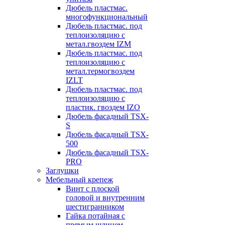
Дюбель пластмас.
многофункциональный
Дюбель пластмас. под
теплоизоляцию с
метал.гвоздем IZM
Дюбель пластмас. под
теплоизоляцию с
метал.термогвоздем
IZLT
Дюбель пластмас. под
теплоизоляцию с
пластик. гвоздем IZO
Дюбель фасадный TSX-
S
Дюбель фасадный TSX-
500
Дюбель фасадный TSX-
PRO
Заглушки
Мебельный крепеж
Винт с плоской
головой и внутренним
шестигранником
Гайка потайная с
прямым шлицем