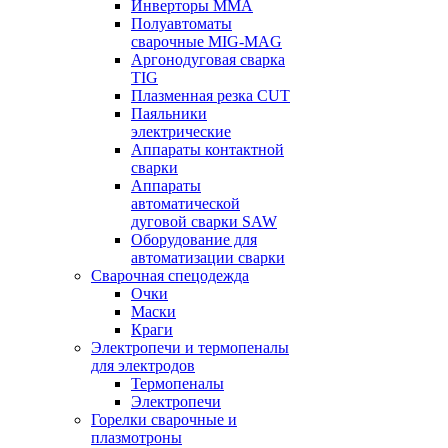
Инверторы ММА
Полуавтоматы
сварочные MIG-MAG
Аргонодуговая сварка
TIG
Плазменная резка CUT
Паяльники
электрические
Аппараты контактной
сварки
Аппараты
автоматической
дуговой сварки SAW
Оборудование для
автоматизации сварки
Сварочная спецодежда
Очки
Маски
Краги
Электропечи и термопеналы
для электродов
Термопеналы
Электропечи
Горелки сварочные и
плазмотроны