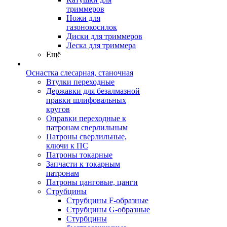
триммеров
Ножи для
газонокосилок
Диски для триммеров
Леска для триммера
Ещё
Оснастка слесарная, станочная
Втулки переходные
Державки для безалмазной
правки шлифовальных
кругов
Оправки переходные к
патронам сверлильным
Патроны сверлильные,
ключи к ПС
Патроны токарные
Запчасти к токарным
патронам
Патроны цанговые, цанги
Струбцины
Струбцины F-образные
Струбцины G-образные
Стурбцины