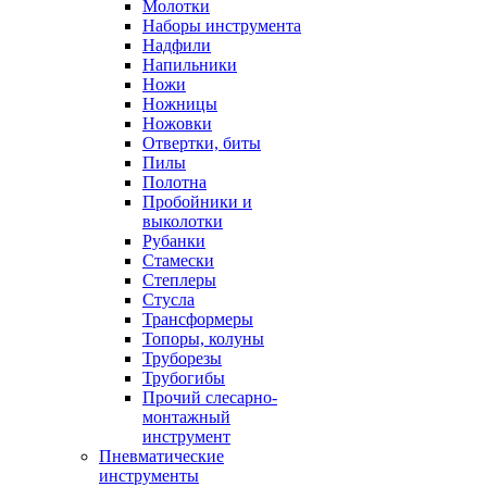
Молотки
Наборы инструмента
Надфили
Напильники
Ножи
Ножницы
Ножовки
Отвертки, биты
Пилы
Полотна
Пробойники и
выколотки
Рубанки
Стамески
Степлеры
Стусла
Трансформеры
Топоры, колуны
Труборезы
Трубогибы
Прочий слесарно-
монтажный
инструмент
Пневматические
инструменты