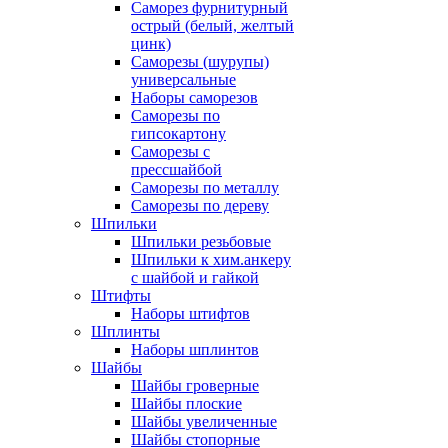
Саморез фурнитурный
острый (белый, желтый
цинк)
Саморезы (шурупы)
универсальные
Наборы саморезов
Саморезы по
гипсокартону
Саморезы с
прессшайбой
Саморезы по металлу
Саморезы по дереву
Шпильки
Шпильки резьбовые
Шпильки к хим.анкеру
с шайбой и гайкой
Штифты
Наборы штифтов
Шплинты
Наборы шплинтов
Шайбы
Шайбы гроверные
Шайбы плоские
Шайбы увеличенные
Шайбы стопорные