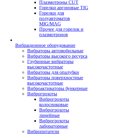
Плазмотроны CUT
Горелки аргоновые TIG
Горелки для
полуавтоматов
MIG/MAG
Прочее для горелок и
плазмотронов
Вибрационное оборудование
Вибраторы автомобильные
Вибраторы высокого ресурса
Глубинные вибраторы
высокочастотные
Вибраторы для опалубки
Вибраторы поверхностные
высокочастотные
Виброактиваторы бункерные
Виброгрохоты
Виброгрохоты
колосниковые
Виброгрохоты
линейные
Виброгрохоты
лабораторные
Вибропитатели