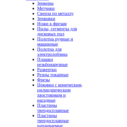
Зенкеры
Метчики
Сверла по металлу
Зенковки
Ножи к фрезам
Пилы, сегменты для
дисковых пил
Полотна ручные и
машинные
Полотна для
электролобзика
Плашки
резьбонарезные
Развертки
Резцы токарные
Фрезы
Цековки с коническим,
цилиндрическим
хвостовиком и
насадные
Пластины
твердосплавные
Пластины
твердосплавные
напаиваемые