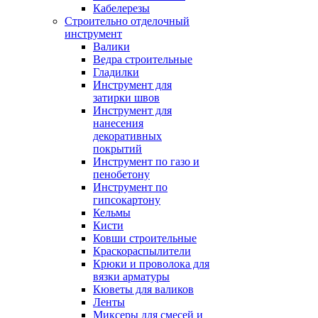
Кабелерезы
Строительно отделочный
инструмент
Валики
Ведра строительные
Гладилки
Инструмент для
затирки швов
Инструмент для
нанесения
декоративных
покрытий
Инструмент по газо и
пенобетону
Инструмент по
гипсокартону
Кельмы
Кисти
Ковши строительные
Краскораспылители
Крюки и проволока для
вязки арматуры
Кюветы для валиков
Ленты
Миксеры для смесей и