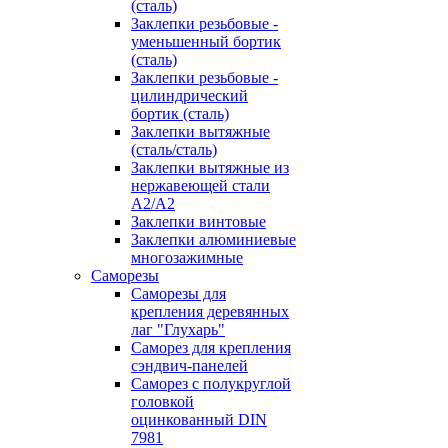
(сталь)
Заклепки резьбовые -
уменьшенный бортик
(сталь)
Заклепки резьбовые -
цилиндрический
бортик (сталь)
Заклепки вытяжные
(сталь/сталь)
Заклепки вытяжные из
нержавеющей стали
А2/А2
Заклепки винтовые
Заклепки алюминиевые
многозажимные
Саморезы
Саморезы для
крепления деревянных
лаг "Глухарь"
Саморез для крепления
сэндвич-панелей
Саморез с полукруглой
головкой
оцинкованный DIN
7981