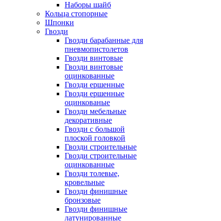
Наборы шайб
Кольца стопорные
Шпонки
Гвозди
Гвозди барабанные для
пневмопистолетов
Гвозди винтовые
Гвозди винтовые
оцинкованные
Гвозди ершенные
Гвозди ершенные
оцинкованые
Гвозди мебельные
декоративные
Гвозди с большой
плоской головкой
Гвозди строительные
Гвозди строительные
оцинкованные
Гвозди толевые,
кровельные
Гвозди финишные
бронзовые
Гвозди финишные
латунированные