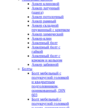
Анкер клиновой
Анкер латунный
(цанга)
Анкер потолочный
Анкер рамный
Анкер складной
пружинный с крючком
Анкер химический
Анкер-клин
Анкерный болт
Анкерный болт с
гайкой
Анкерный болт с
крюком и кольцом
Анкер забивной
Болты
Болт мебельный с
полукруглой головкой
и квадратным
подголовником,
оцинкованный, DIN
603
Болт мебельный с
полукруглой головкой
и усом, оцинкованный,