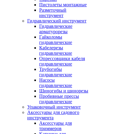
Пистолеты монтажные
Разметочный
инструмент
Гидравлический инструмент
Гидравлические
арматурорезы
Гайколомы
гидравлические
Кабелерезы
гидравлические
Опрессовщики кабеля
гидравлические
Трубогибы
гидравлические
Насосы
гидравлические
Шиногибы и шинорезы
Пробивные прессы
гидравлические
Упаковочный инструмент
Аксессуары для садового
инструмента
Аксессуары для
триммеров
Катушки для