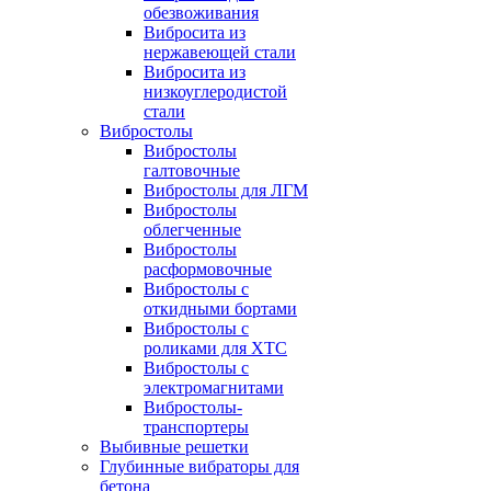
обезвоживания
Вибросита из
нержавеющей стали
Вибросита из
низкоуглеродистой
стали
Вибростолы
Вибростолы
галтовочные
Вибростолы для ЛГМ
Вибростолы
облегченные
Вибростолы
расформовочные
Вибростолы с
откидными бортами
Вибростолы с
роликами для ХТС
Вибростолы с
электромагнитами
Вибростолы-
транспортеры
Выбивные решетки
Глубинные вибраторы для
бетона