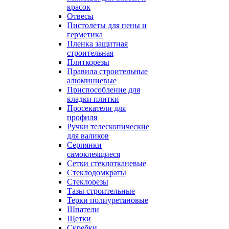
красок
Отвесы
Пистолеты для пены и
герметика
Пленка защитная
строительная
Плиткорезы
Правила строительные
алюминиевые
Приспособление для
кладки плитки
Просекатели для
профиля
Ручки телескопические
для валиков
Серпянки
самоклеящиеся
Сетки стеклотканевые
Стеклодомкраты
Стеклорезы
Тазы строительные
Терки полиуретановые
Шпатели
Щетки
Скребки