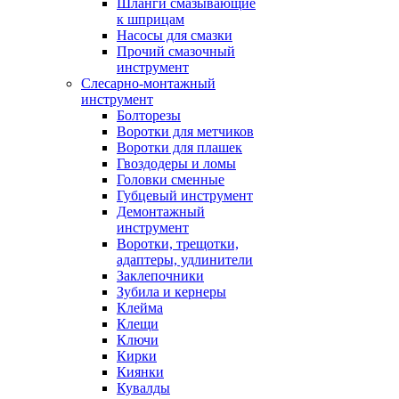
Шланги смазывающие
к шприцам
Насосы для смазки
Прочий смазочный
инструмент
Слесарно-монтажный
инструмент
Болторезы
Воротки для метчиков
Воротки для плашек
Гвоздодеры и ломы
Головки сменные
Губцевый инструмент
Демонтажный
инструмент
Воротки, трещотки,
адаптеры, удлинители
Заклепочники
Зубила и кернеры
Клейма
Клещи
Ключи
Кирки
Киянки
Кувалды