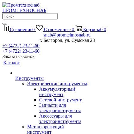
П
РОМ
Т
ЕХНО
С
НАБ
Сравнение
0
Отложенные
0
Корзина
0
0
snab@promtehnosnab.ru
г. Белгород, ул. Сумская 28
+7 (4722) 23-11-60
+7 (4722) 23-11-60
Заказать звонок
Каталог
Инструменты
Электрические инструменты
Аккумуляторный
инструмент
Сетевой инструмент
Запчасти для
электроинструмента
Аксессуары для
электроинструмента
Металлорежущий
инструмент