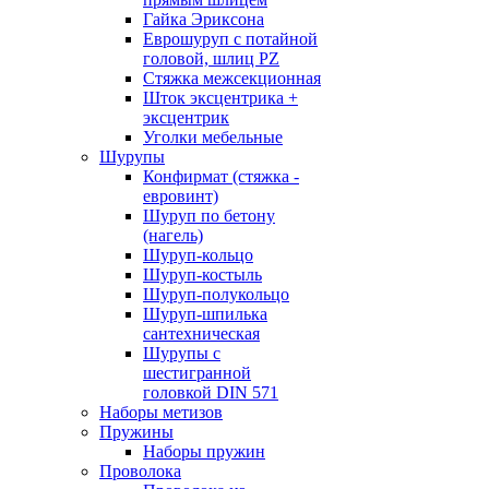
Гайка Эриксона
Еврошуруп с потайной
головой, шлиц PZ
Стяжка межсекционная
Шток эксцентрика +
эксцентрик
Уголки мебельные
Шурупы
Конфирмат (стяжка -
евровинт)
Шуруп по бетону
(нагель)
Шуруп-кольцо
Шуруп-костыль
Шуруп-полукольцо
Шуруп-шпилька
сантехническая
Шурупы с
шестигранной
головкой DIN 571
Наборы метизов
Пружины
Наборы пружин
Проволока