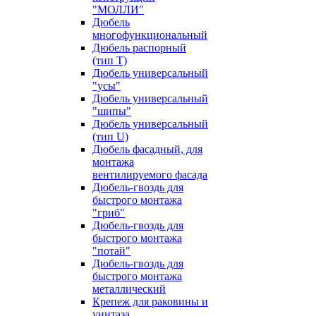
"МОЛЛИ"
Дюбель
многофункциональный
Дюбель распорный
(тип Т)
Дюбель универсальный
"усы"
Дюбель универсальный
"шипы"
Дюбель универсальный
(тип U)
Дюбель фасадный, для
монтажа
вентилируемого фасада
Дюбель-гвоздь для
быстрого монтажа
"гриб"
Дюбель-гвоздь для
быстрого монтажа
"потай"
Дюбель-гвоздь для
быстрого монтажа
металлический
Крепеж для раковины и
унитаза