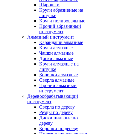
Шарошки
Круги абразивные на
липучке
Круги полировальные
Прочий абразивный
инструмент
Алмазный инструмент
Карандаши алмазные
Круги алмазные
Чашки алмазные
Диски алмазные
Круги алмазные на
липучке
Коронки алмазные
Сверла алмазные
Прочий алмазный
инструмент
Деревообрабатывающий
инструмент
Сверла по дереву
Резцы по дереву
Диски пильные по
дереву
Коронки по дереву
Инструмент для врезки