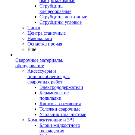
быстрозажимные
Струбцины
клещеобразные
Струбцины ленточные
Струбцины угловые
Тиски
Центра станочные
Наковальни
Оснастка прочая
Ещё
Сварочные материалы,
оборудование
Аксессуары и
приспособления для
сварочных работ
Электрододержатели
Керамические
подкладки
Клеммы заземления
Тележки сварочные
Угольники магнитные
Комплектующие и З/Ч
Блоки жидкостного
охлаждения