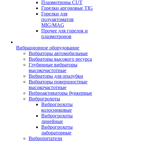
Плазмотроны CUT
Горелки аргоновые TIG
Горелки для
полуавтоматов
MIG/MAG
Прочее для горелок и
плазмотронов
Вибрационное оборудование
Вибраторы автомобильные
Вибраторы высокого ресурса
Глубинные вибраторы
высокочастотные
Вибраторы для опалубки
Вибраторы поверхностные
высокочастотные
Виброактиваторы бункерные
Виброгрохоты
Виброгрохоты
колосниковые
Виброгрохоты
линейные
Виброгрохоты
лабораторные
Вибропитатели