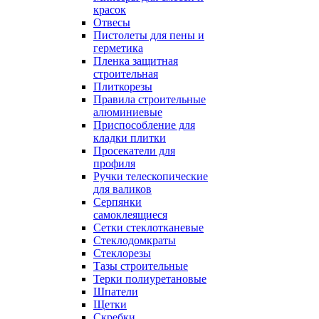
красок
Отвесы
Пистолеты для пены и
герметика
Пленка защитная
строительная
Плиткорезы
Правила строительные
алюминиевые
Приспособление для
кладки плитки
Просекатели для
профиля
Ручки телескопические
для валиков
Серпянки
самоклеящиеся
Сетки стеклотканевые
Стеклодомкраты
Стеклорезы
Тазы строительные
Терки полиуретановые
Шпатели
Щетки
Скребки