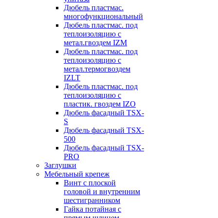
Дюбель пластмас.
многофункциональный
Дюбель пластмас. под
теплоизоляцию с
метал.гвоздем IZM
Дюбель пластмас. под
теплоизоляцию с
метал.термогвоздем
IZLT
Дюбель пластмас. под
теплоизоляцию с
пластик. гвоздем IZO
Дюбель фасадный TSX-
S
Дюбель фасадный TSX-
500
Дюбель фасадный TSX-
PRO
Заглушки
Мебельный крепеж
Винт с плоской
головой и внутренним
шестигранником
Гайка потайная с
прямым шлицем