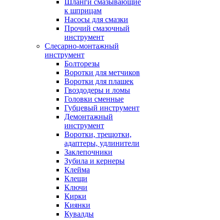
Шланги смазывающие
к шприцам
Насосы для смазки
Прочий смазочный
инструмент
Слесарно-монтажный
инструмент
Болторезы
Воротки для метчиков
Воротки для плашек
Гвоздодеры и ломы
Головки сменные
Губцевый инструмент
Демонтажный
инструмент
Воротки, трещотки,
адаптеры, удлинители
Заклепочники
Зубила и кернеры
Клейма
Клещи
Ключи
Кирки
Киянки
Кувалды