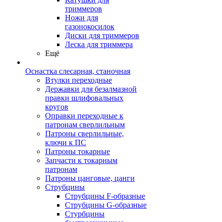
триммеров
Ножи для
газонокосилок
Диски для триммеров
Леска для триммера
Ещё
Оснастка слесарная, станочная
Втулки переходные
Державки для безалмазной
правки шлифовальных
кругов
Оправки переходные к
патронам сверлильным
Патроны сверлильные,
ключи к ПС
Патроны токарные
Запчасти к токарным
патронам
Патроны цанговые, цанги
Струбцины
Струбцины F-образные
Струбцины G-образные
Стурбцины