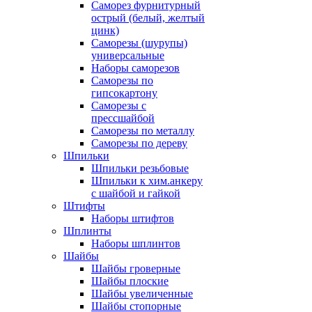
Саморез фурнитурный
острый (белый, желтый
цинк)
Саморезы (шурупы)
универсальные
Наборы саморезов
Саморезы по
гипсокартону
Саморезы с
прессшайбой
Саморезы по металлу
Саморезы по дереву
Шпильки
Шпильки резьбовые
Шпильки к хим.анкеру
с шайбой и гайкой
Штифты
Наборы штифтов
Шплинты
Наборы шплинтов
Шайбы
Шайбы гроверные
Шайбы плоские
Шайбы увеличенные
Шайбы стопорные