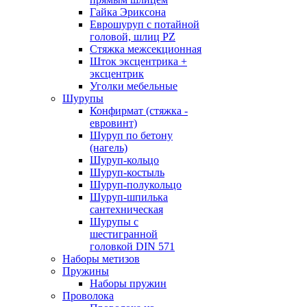
Гайка Эриксона
Еврошуруп с потайной
головой, шлиц PZ
Стяжка межсекционная
Шток эксцентрика +
эксцентрик
Уголки мебельные
Шурупы
Конфирмат (стяжка -
евровинт)
Шуруп по бетону
(нагель)
Шуруп-кольцо
Шуруп-костыль
Шуруп-полукольцо
Шуруп-шпилька
сантехническая
Шурупы с
шестигранной
головкой DIN 571
Наборы метизов
Пружины
Наборы пружин
Проволока