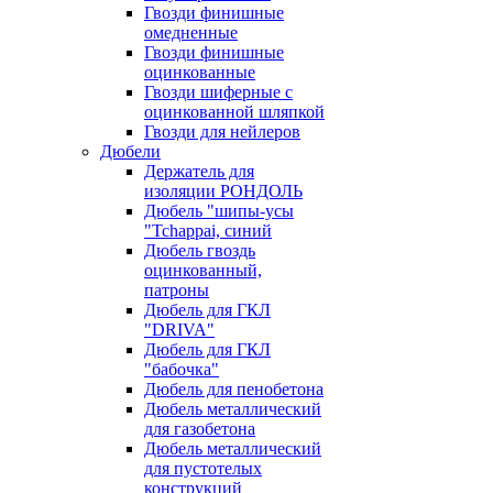
Гвозди финишные
омедненные
Гвозди финишные
оцинкованные
Гвозди шиферные с
оцинкованной шляпкой
Гвозди для нейлеров
Дюбели
Держатель для
изоляции РОНДОЛЬ
Дюбель "шипы-усы
"Tchappai, синий
Дюбель гвоздь
оцинкованный,
патроны
Дюбель для ГКЛ
"DRIVA"
Дюбель для ГКЛ
"бабочка"
Дюбель для пенобетона
Дюбель металлический
для газобетона
Дюбель металлический
для пустотелых
конструкций