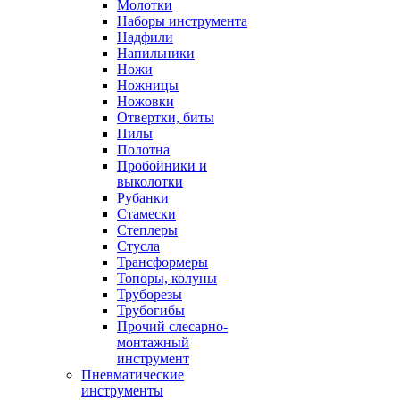
Молотки
Наборы инструмента
Надфили
Напильники
Ножи
Ножницы
Ножовки
Отвертки, биты
Пилы
Полотна
Пробойники и
выколотки
Рубанки
Стамески
Степлеры
Стусла
Трансформеры
Топоры, колуны
Труборезы
Трубогибы
Прочий слесарно-
монтажный
инструмент
Пневматические
инструменты