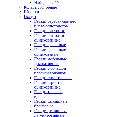
Наборы шайб
Кольца стопорные
Шпонки
Гвозди
Гвозди барабанные для
пневмопистолетов
Гвозди винтовые
Гвозди винтовые
оцинкованные
Гвозди ершенные
Гвозди ершенные
оцинкованые
Гвозди мебельные
декоративные
Гвозди с большой
плоской головкой
Гвозди строительные
Гвозди строительные
оцинкованные
Гвозди толевые,
кровельные
Гвозди финишные
бронзовые
Гвозди финишные
латунированные