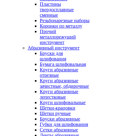
Пластины
твердосплавные
сменные
Резьбонарезные наборы
Коронки по металлу
Прочий
металлорежущий
инструмент
Абразивный инструмент
Бруски для
шлифования
Бумага шлифовальная
Круги абразивные
отрезные
Круги абразивные
зачистные, обдирочные
Круги абразивные
лепестковые
Круги шлифовальные
Щетки-крацовки
Щетки ручные
Бруски абразивные
Губки для шлифования
Сетки абразивные
Ленты абразивные