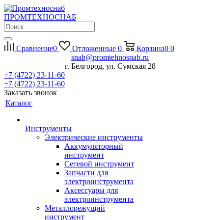
П
РОМ
Т
ЕХНО
С
НАБ
Сравнение
0
Отложенные
0
Корзина
0
0
snab@promtehnosnab.ru
г. Белгород, ул. Сумская 28
+7 (4722) 23-11-60
+7 (4722) 23-11-60
Заказать звонок
Каталог
Инструменты
Электрические инструменты
Аккумуляторный
инструмент
Сетевой инструмент
Запчасти для
электроинструмента
Аксессуары для
электроинструмента
Металлорежущий
инструмент