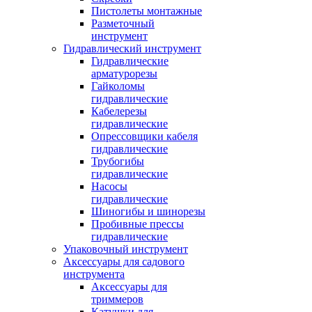
Пистолеты монтажные
Разметочный
инструмент
Гидравлический инструмент
Гидравлические
арматурорезы
Гайколомы
гидравлические
Кабелерезы
гидравлические
Опрессовщики кабеля
гидравлические
Трубогибы
гидравлические
Насосы
гидравлические
Шиногибы и шинорезы
Пробивные прессы
гидравлические
Упаковочный инструмент
Аксессуары для садового
инструмента
Аксессуары для
триммеров
Катушки для