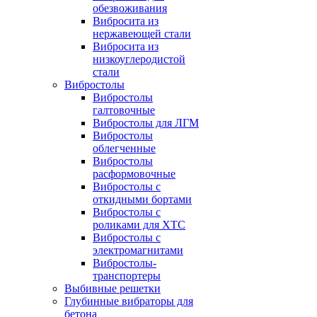
обезвоживания
Вибросита из
нержавеющей стали
Вибросита из
низкоуглеродистой
стали
Вибростолы
Вибростолы
галтовочные
Вибростолы для ЛГМ
Вибростолы
облегченные
Вибростолы
расформовочные
Вибростолы с
откидными бортами
Вибростолы с
роликами для ХТС
Вибростолы с
электромагнитами
Вибростолы-
транспортеры
Выбивные решетки
Глубинные вибраторы для
бетона