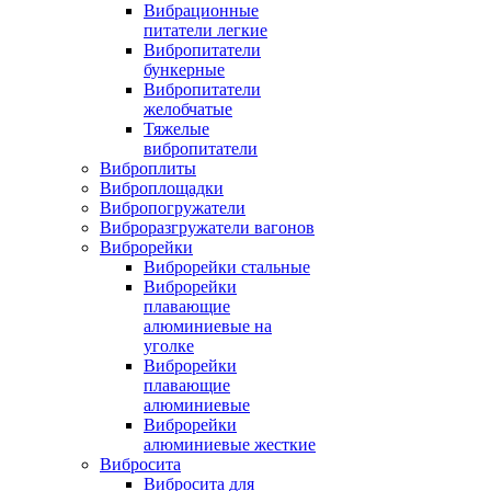
Вибрационные
питатели легкие
Вибропитатели
бункерные
Вибропитатели
желобчатые
Тяжелые
вибропитатели
Виброплиты
Виброплощадки
Вибропогружатели
Виброразгружатели вагонов
Виброрейки
Виброрейки стальные
Виброрейки
плавающие
алюминиевые на
уголке
Виброрейки
плавающие
алюминиевые
Виброрейки
алюминиевые жесткие
Вибросита
Вибросита для