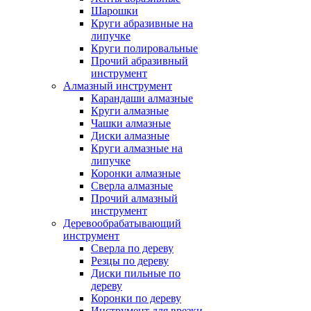
Шарошки
Круги абразивные на
липучке
Круги полировальные
Прочий абразивный
инструмент
Алмазный инструмент
Карандаши алмазные
Круги алмазные
Чашки алмазные
Диски алмазные
Круги алмазные на
липучке
Коронки алмазные
Сверла алмазные
Прочий алмазный
инструмент
Деревообрабатывающий
инструмент
Сверла по дереву
Резцы по дереву
Диски пильные по
дереву
Коронки по дереву
Инструмент для врезки