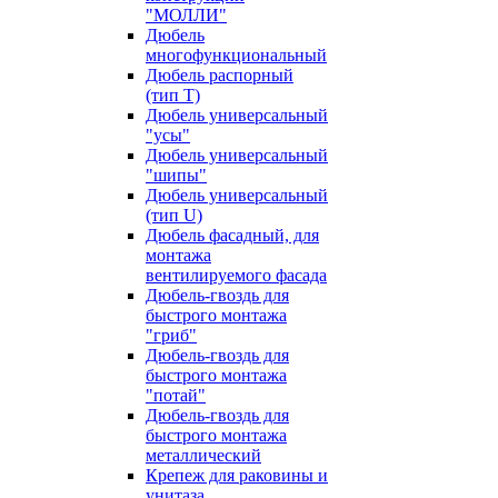
"МОЛЛИ"
Дюбель
многофункциональный
Дюбель распорный
(тип Т)
Дюбель универсальный
"усы"
Дюбель универсальный
"шипы"
Дюбель универсальный
(тип U)
Дюбель фасадный, для
монтажа
вентилируемого фасада
Дюбель-гвоздь для
быстрого монтажа
"гриб"
Дюбель-гвоздь для
быстрого монтажа
"потай"
Дюбель-гвоздь для
быстрого монтажа
металлический
Крепеж для раковины и
унитаза