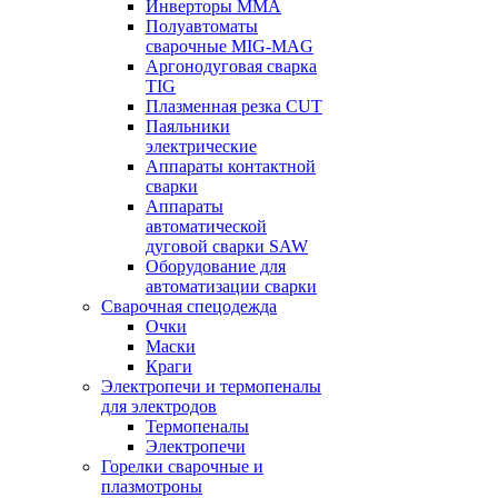
Инверторы ММА
Полуавтоматы
сварочные MIG-MAG
Аргонодуговая сварка
TIG
Плазменная резка CUT
Паяльники
электрические
Аппараты контактной
сварки
Аппараты
автоматической
дуговой сварки SAW
Оборудование для
автоматизации сварки
Сварочная спецодежда
Очки
Маски
Краги
Электропечи и термопеналы
для электродов
Термопеналы
Электропечи
Горелки сварочные и
плазмотроны