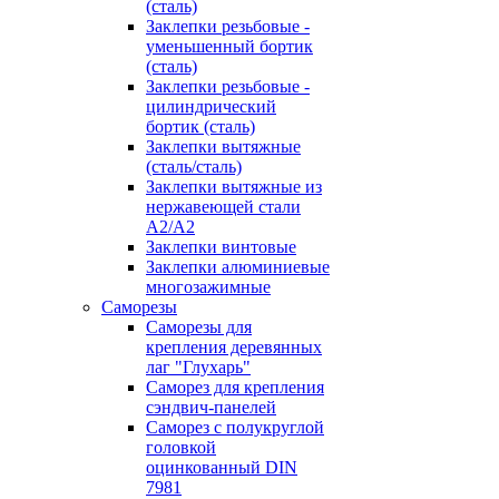
(сталь)
Заклепки резьбовые -
уменьшенный бортик
(сталь)
Заклепки резьбовые -
цилиндрический
бортик (сталь)
Заклепки вытяжные
(сталь/сталь)
Заклепки вытяжные из
нержавеющей стали
А2/А2
Заклепки винтовые
Заклепки алюминиевые
многозажимные
Саморезы
Саморезы для
крепления деревянных
лаг "Глухарь"
Саморез для крепления
сэндвич-панелей
Саморез с полукруглой
головкой
оцинкованный DIN
7981