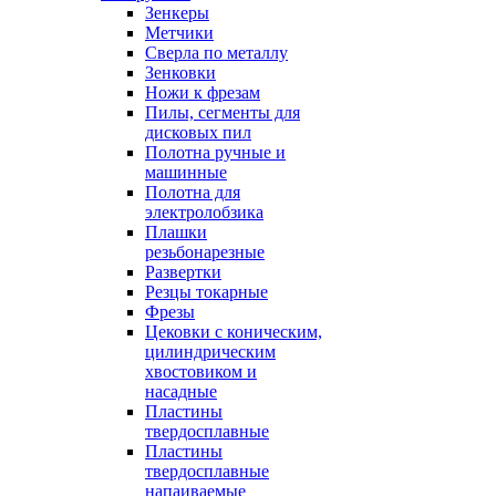
Зенкеры
Метчики
Сверла по металлу
Зенковки
Ножи к фрезам
Пилы, сегменты для
дисковых пил
Полотна ручные и
машинные
Полотна для
электролобзика
Плашки
резьбонарезные
Развертки
Резцы токарные
Фрезы
Цековки с коническим,
цилиндрическим
хвостовиком и
насадные
Пластины
твердосплавные
Пластины
твердосплавные
напаиваемые