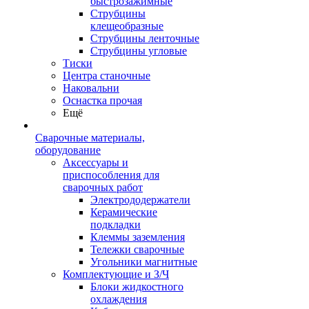
быстрозажимные
Струбцины
клещеобразные
Струбцины ленточные
Струбцины угловые
Тиски
Центра станочные
Наковальни
Оснастка прочая
Ещё
Сварочные материалы,
оборудование
Аксессуары и
приспособления для
сварочных работ
Электрододержатели
Керамические
подкладки
Клеммы заземления
Тележки сварочные
Угольники магнитные
Комплектующие и З/Ч
Блоки жидкостного
охлаждения