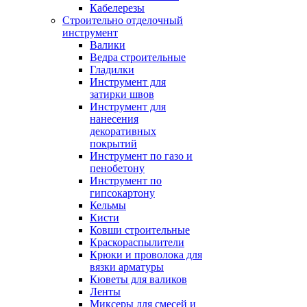
Кабелерезы
Строительно отделочный
инструмент
Валики
Ведра строительные
Гладилки
Инструмент для
затирки швов
Инструмент для
нанесения
декоративных
покрытий
Инструмент по газо и
пенобетону
Инструмент по
гипсокартону
Кельмы
Кисти
Ковши строительные
Краскораспылители
Крюки и проволока для
вязки арматуры
Кюветы для валиков
Ленты
Миксеры для смесей и