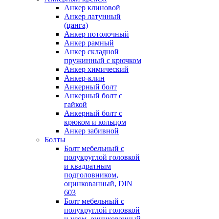
Анкер клиновой
Анкер латунный
(цанга)
Анкер потолочный
Анкер рамный
Анкер складной
пружинный с крючком
Анкер химический
Анкер-клин
Анкерный болт
Анкерный болт с
гайкой
Анкерный болт с
крюком и кольцом
Анкер забивной
Болты
Болт мебельный с
полукруглой головкой
и квадратным
подголовником,
оцинкованный, DIN
603
Болт мебельный с
полукруглой головкой
и усом, оцинкованный,