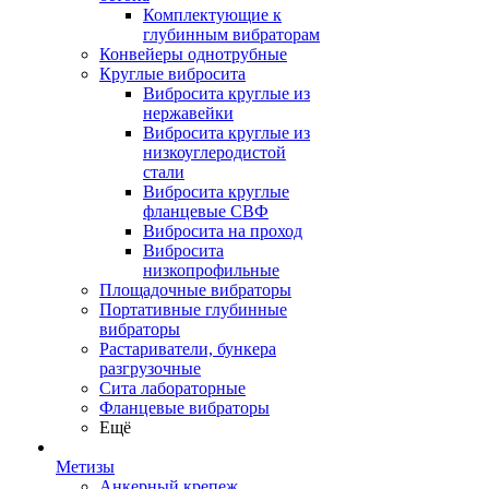
Комплектующие к
глубинным вибраторам
Конвейеры однотрубные
Круглые вибросита
Вибросита круглые из
нержавейки
Вибросита круглые из
низкоуглеродистой
стали
Вибросита круглые
фланцевые СВФ
Вибросита на проход
Вибросита
низкопрофильные
Площадочные вибраторы
Портативные глубинные
вибраторы
Растариватели, бункера
разгрузочные
Сита лабораторные
Фланцевые вибраторы
Ещё
Метизы
Анкерный крепеж