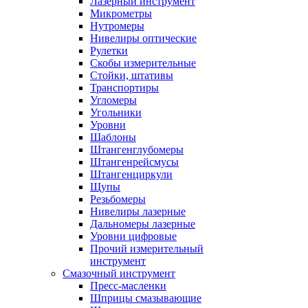
Лазерный инструмент
Микрометры
Нутромеры
Нивелиры оптические
Рулетки
Скобы измерительные
Стойки, штативы
Транспортиры
Угломеры
Угольники
Уровни
Шаблоны
Штангенглубомеры
Штангенрейсмусы
Штангенциркули
Щупы
Резьбомеры
Нивелиры лазерные
Дальномеры лазерные
Уровни цифровые
Прочий измерительный
инструмент
Смазочный инструмент
Пресс-масленки
Шприцы смазывающие