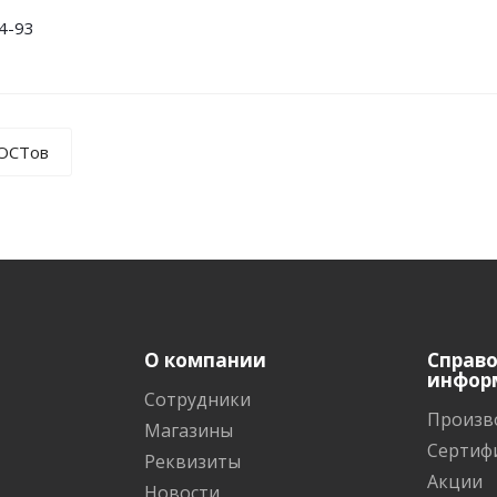
4-93
ГОСТов
О компании
Справ
инфор
Сотрудники
Произв
Магазины
Сертиф
Реквизиты
Акции
Новости