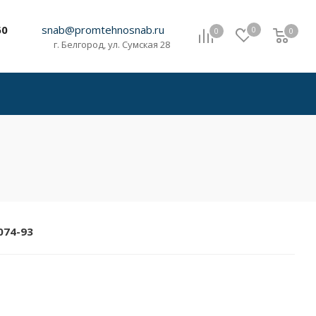
60
snab@promtehnosnab.ru
0
0
0
0
г. Белгород, ул. Сумская 28
074-93