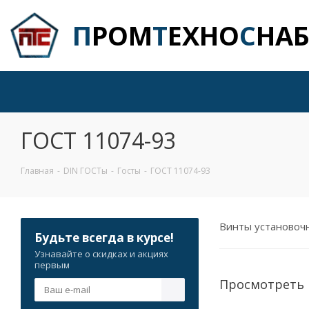
П
РОМ
Т
ЕХНО
С
НА
ГОСТ 11074-93
Главная
-
DIN ГОСТы
-
Госты
-
ГОСТ 11074-93
Винты установоч
Будьте всегда в курсе!
Узнавайте о скидках и акциях
первым
Просмотреть