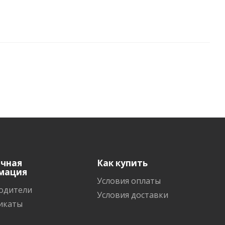
очная
Как купить
мация
Условия оплаты
одители
Условия доставки
икаты