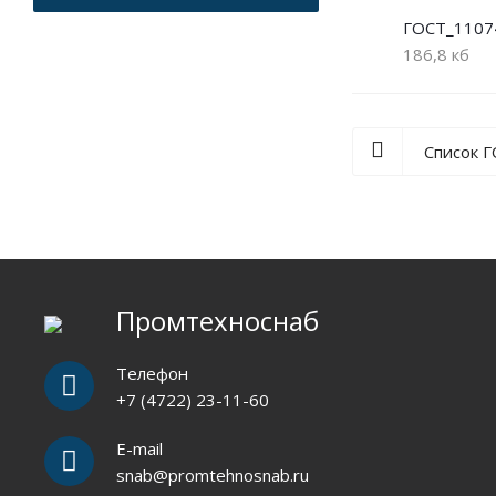
ГОСТ_1107
186,8 кб
Список 
Промтехноснаб
Телефон
+7 (4722) 23-11-60
E-mail
snab@promtehnosnab.ru