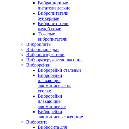
Вибрационные
питатели легкие
Вибропитатели
бункерные
Вибропитатели
желобчатые
Тяжелые
вибропитатели
Виброплиты
Виброплощадки
Вибропогружатели
Виброразгружатели вагонов
Виброрейки
Виброрейки стальные
Виброрейки
плавающие
алюминиевые на
уголке
Виброрейки
плавающие
алюминиевые
Виброрейки
алюминиевые жесткие
Вибросита
Вибросита для