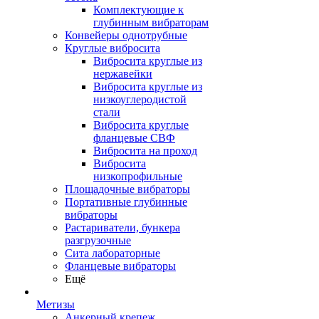
Комплектующие к
глубинным вибраторам
Конвейеры однотрубные
Круглые вибросита
Вибросита круглые из
нержавейки
Вибросита круглые из
низкоуглеродистой
стали
Вибросита круглые
фланцевые СВФ
Вибросита на проход
Вибросита
низкопрофильные
Площадочные вибраторы
Портативные глубинные
вибраторы
Растариватели, бункера
разгрузочные
Сита лабораторные
Фланцевые вибраторы
Ещё
Метизы
Анкерный крепеж