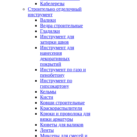
Кабелерезы
Строительно отделочный
инструмент
Валики
Ведра строительные
Гладилки
Инструмент для
затирки швов
Инструмент для
нанесения
декоративных
покрытий
Инструмент по газо и
пенобетону
Инструмент по
гипсокартону
Кельмы
Кисти
Ковши строительные
Краскораспылители
Крюки и проволока для
вязки арматуры
Кюветы для валиков
Ленты
Миксеры для смесей и