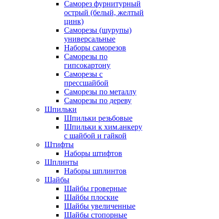
Саморез фурнитурный
острый (белый, желтый
цинк)
Саморезы (шурупы)
универсальные
Наборы саморезов
Саморезы по
гипсокартону
Саморезы с
прессшайбой
Саморезы по металлу
Саморезы по дереву
Шпильки
Шпильки резьбовые
Шпильки к хим.анкеру
с шайбой и гайкой
Штифты
Наборы штифтов
Шплинты
Наборы шплинтов
Шайбы
Шайбы гроверные
Шайбы плоские
Шайбы увеличенные
Шайбы стопорные