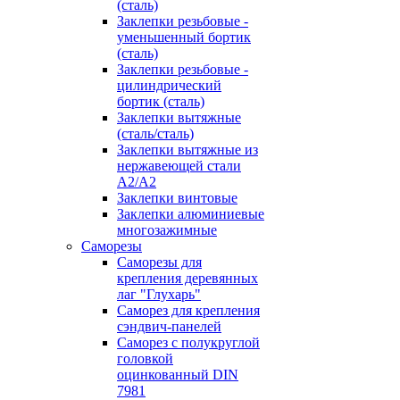
(сталь)
Заклепки резьбовые -
уменьшенный бортик
(сталь)
Заклепки резьбовые -
цилиндрический
бортик (сталь)
Заклепки вытяжные
(сталь/сталь)
Заклепки вытяжные из
нержавеющей стали
А2/А2
Заклепки винтовые
Заклепки алюминиевые
многозажимные
Саморезы
Саморезы для
крепления деревянных
лаг "Глухарь"
Саморез для крепления
сэндвич-панелей
Саморез с полукруглой
головкой
оцинкованный DIN
7981