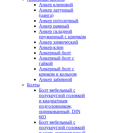
Анкер клиновой
Анкер латунный
(цанга)
Анкер потолочный
Анкер рамный
Анкер складной
пружинный с крючком
Анкер химический
Анкер-клин
Анкерный болт
Анкерный болт с
гайкой
Анкерный болт с
крюком и кольцом
Анкер забивной
Болты
Болт мебельный с
полукруглой головкой
и квадратным
подголовником,
оцинкованный, DIN
603
Болт мебельный с
полукруглой головкой
и усом, оцинкованный,