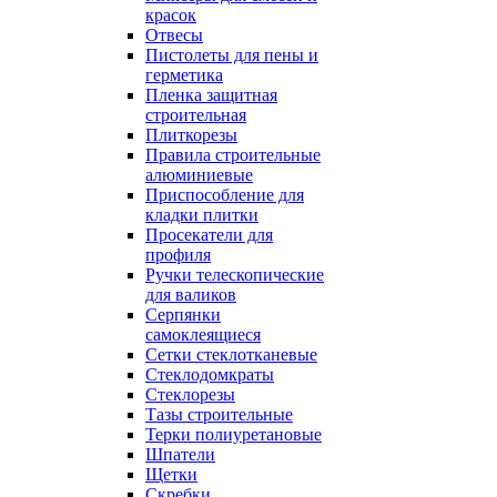
красок
Отвесы
Пистолеты для пены и
герметика
Пленка защитная
строительная
Плиткорезы
Правила строительные
алюминиевые
Приспособление для
кладки плитки
Просекатели для
профиля
Ручки телескопические
для валиков
Серпянки
самоклеящиеся
Сетки стеклотканевые
Стеклодомкраты
Стеклорезы
Тазы строительные
Терки полиуретановые
Шпатели
Щетки
Скребки