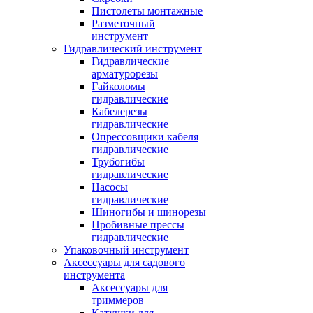
Пистолеты монтажные
Разметочный
инструмент
Гидравлический инструмент
Гидравлические
арматурорезы
Гайколомы
гидравлические
Кабелерезы
гидравлические
Опрессовщики кабеля
гидравлические
Трубогибы
гидравлические
Насосы
гидравлические
Шиногибы и шинорезы
Пробивные прессы
гидравлические
Упаковочный инструмент
Аксессуары для садового
инструмента
Аксессуары для
триммеров
Катушки для