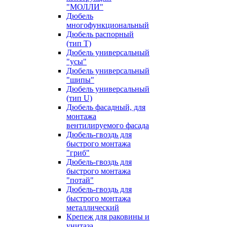
"МОЛЛИ"
Дюбель
многофункциональный
Дюбель распорный
(тип Т)
Дюбель универсальный
"усы"
Дюбель универсальный
"шипы"
Дюбель универсальный
(тип U)
Дюбель фасадный, для
монтажа
вентилируемого фасада
Дюбель-гвоздь для
быстрого монтажа
"гриб"
Дюбель-гвоздь для
быстрого монтажа
"потай"
Дюбель-гвоздь для
быстрого монтажа
металлический
Крепеж для раковины и
унитаза