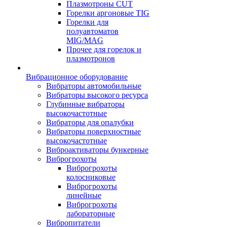
Плазмотроны CUT
Горелки аргоновые TIG
Горелки для
полуавтоматов
MIG/MAG
Прочее для горелок и
плазмотронов
Вибрационное оборудование
Вибраторы автомобильные
Вибраторы высокого ресурса
Глубинные вибраторы
высокочастотные
Вибраторы для опалубки
Вибраторы поверхностные
высокочастотные
Виброактиваторы бункерные
Виброгрохоты
Виброгрохоты
колосниковые
Виброгрохоты
линейные
Виброгрохоты
лабораторные
Вибропитатели