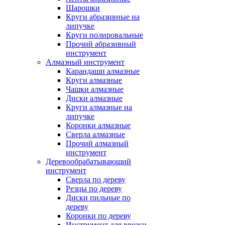
Шарошки
Круги абразивные на
липучке
Круги полировальные
Прочий абразивный
инструмент
Алмазный инструмент
Карандаши алмазные
Круги алмазные
Чашки алмазные
Диски алмазные
Круги алмазные на
липучке
Коронки алмазные
Сверла алмазные
Прочий алмазный
инструмент
Деревообрабатывающий
инструмент
Сверла по дереву
Резцы по дереву
Диски пильные по
дереву
Коронки по дереву
Инструмент для врезки