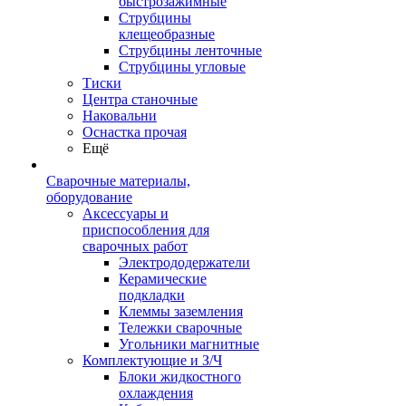
быстрозажимные
Струбцины
клещеобразные
Струбцины ленточные
Струбцины угловые
Тиски
Центра станочные
Наковальни
Оснастка прочая
Ещё
Сварочные материалы,
оборудование
Аксессуары и
приспособления для
сварочных работ
Электрододержатели
Керамические
подкладки
Клеммы заземления
Тележки сварочные
Угольники магнитные
Комплектующие и З/Ч
Блоки жидкостного
охлаждения