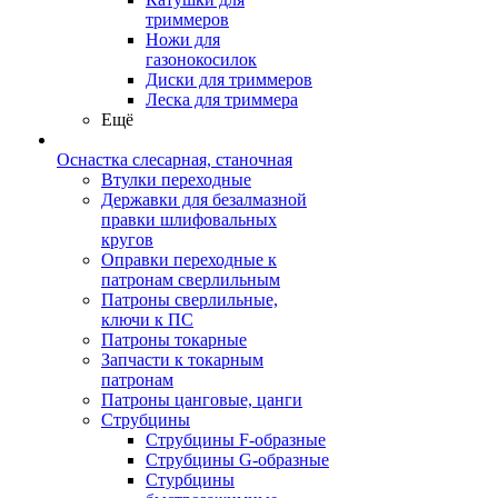
триммеров
Ножи для
газонокосилок
Диски для триммеров
Леска для триммера
Ещё
Оснастка слесарная, станочная
Втулки переходные
Державки для безалмазной
правки шлифовальных
кругов
Оправки переходные к
патронам сверлильным
Патроны сверлильные,
ключи к ПС
Патроны токарные
Запчасти к токарным
патронам
Патроны цанговые, цанги
Струбцины
Струбцины F-образные
Струбцины G-образные
Стурбцины