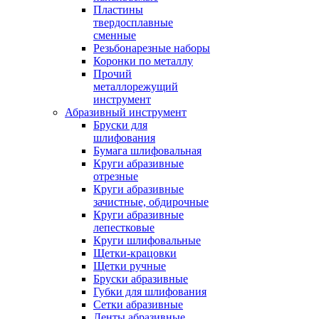
Пластины
твердосплавные
сменные
Резьбонарезные наборы
Коронки по металлу
Прочий
металлорежущий
инструмент
Абразивный инструмент
Бруски для
шлифования
Бумага шлифовальная
Круги абразивные
отрезные
Круги абразивные
зачистные, обдирочные
Круги абразивные
лепестковые
Круги шлифовальные
Щетки-крацовки
Щетки ручные
Бруски абразивные
Губки для шлифования
Сетки абразивные
Ленты абразивные