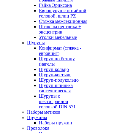
Гайка Эриксона
Еврошуруп с потайной
головой, шлиц PZ
Стяжка межсекционная
Шток эксцентрика +
эксцентрик
Уголки мебельные
Шурупы
Конфирмат (стяжка -
евровинт)
Шуруп по бетону
(нагель)
Шуруп-кольцо
Шуруп-костыль
Шуруп-полукольцо
Шуруп-шпилька
сантехническая
Шурупы с
шестигранной
головкой DIN 571
Наборы метизов
Пружины
Наборы пружин
Проволока