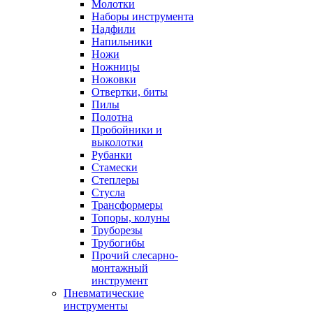
Молотки
Наборы инструмента
Надфили
Напильники
Ножи
Ножницы
Ножовки
Отвертки, биты
Пилы
Полотна
Пробойники и
выколотки
Рубанки
Стамески
Степлеры
Стусла
Трансформеры
Топоры, колуны
Труборезы
Трубогибы
Прочий слесарно-
монтажный
инструмент
Пневматические
инструменты