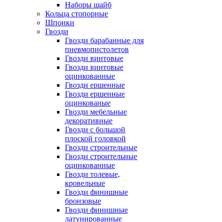
Наборы шайб
Кольца стопорные
Шпонки
Гвозди
Гвозди барабанные для
пневмопистолетов
Гвозди винтовые
Гвозди винтовые
оцинкованные
Гвозди ершенные
Гвозди ершенные
оцинкованые
Гвозди мебельные
декоративные
Гвозди с большой
плоской головкой
Гвозди строительные
Гвозди строительные
оцинкованные
Гвозди толевые,
кровельные
Гвозди финишные
бронзовые
Гвозди финишные
латунированные