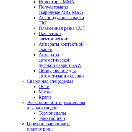
Инверторы ММА
Полуавтоматы
сварочные MIG-MAG
Аргонодуговая сварка
TIG
Плазменная резка CUT
Паяльники
электрические
Аппараты контактной
сварки
Аппараты
автоматической
дуговой сварки SAW
Оборудование для
автоматизации сварки
Сварочная спецодежда
Очки
Маски
Краги
Электропечи и термопеналы
для электродов
Термопеналы
Электропечи
Горелки сварочные и
плазмотроны