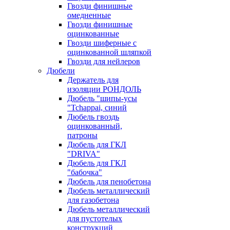
Гвозди финишные
омедненные
Гвозди финишные
оцинкованные
Гвозди шиферные с
оцинкованной шляпкой
Гвозди для нейлеров
Дюбели
Держатель для
изоляции РОНДОЛЬ
Дюбель "шипы-усы
"Tchappai, синий
Дюбель гвоздь
оцинкованный,
патроны
Дюбель для ГКЛ
"DRIVA"
Дюбель для ГКЛ
"бабочка"
Дюбель для пенобетона
Дюбель металлический
для газобетона
Дюбель металлический
для пустотелых
конструкций