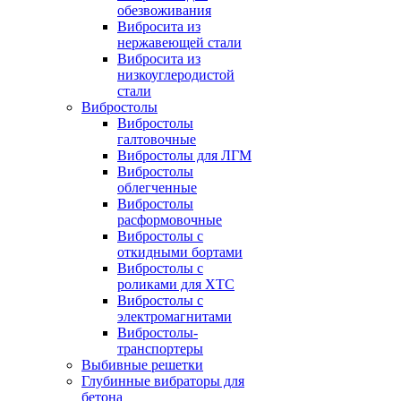
обезвоживания
Вибросита из
нержавеющей стали
Вибросита из
низкоуглеродистой
стали
Вибростолы
Вибростолы
галтовочные
Вибростолы для ЛГМ
Вибростолы
облегченные
Вибростолы
расформовочные
Вибростолы с
откидными бортами
Вибростолы с
роликами для ХТС
Вибростолы с
электромагнитами
Вибростолы-
транспортеры
Выбивные решетки
Глубинные вибраторы для
бетона