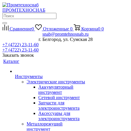
П
РОМ
Т
ЕХНО
С
НАБ
Сравнение
0
Отложенные
0
Корзина
0
0
snab@promtehnosnab.ru
г. Белгород, ул. Сумская 28
+7 (4722) 23-11-60
+7 (4722) 23-11-60
Заказать звонок
Каталог
Инструменты
Электрические инструменты
Аккумуляторный
инструмент
Сетевой инструмент
Запчасти для
электроинструмента
Аксессуары для
электроинструмента
Металлорежущий
инструмент