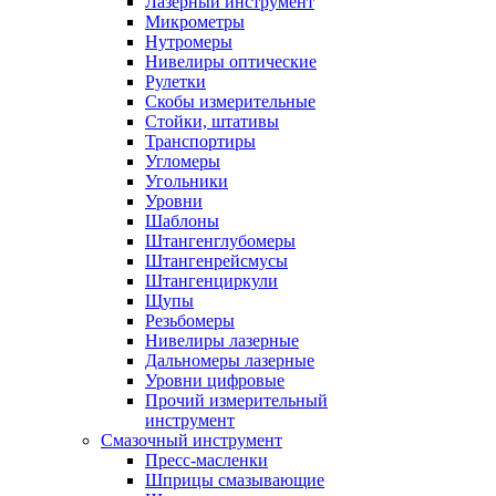
Лазерный инструмент
Микрометры
Нутромеры
Нивелиры оптические
Рулетки
Скобы измерительные
Стойки, штативы
Транспортиры
Угломеры
Угольники
Уровни
Шаблоны
Штангенглубомеры
Штангенрейсмусы
Штангенциркули
Щупы
Резьбомеры
Нивелиры лазерные
Дальномеры лазерные
Уровни цифровые
Прочий измерительный
инструмент
Смазочный инструмент
Пресс-масленки
Шприцы смазывающие