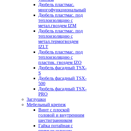
Дюбель пластмас.
многофункциональный
Дюбель пластмас. под
теплоизоляцию с
метал.гвоздем IZM
Дюбель пластмас. под
теплоизоляцию с
метал.термогвоздем
IZLT
Дюбель пластмас. под
теплоизоляцию с
пластик. гвоздем IZO
Дюбель фасадный TSX-
S
Дюбель фасадный TSX-
500
Дюбель фасадный TSX-
PRO
Заглушки
Мебельный крепеж
Винт с плоской
головой и внутренним
шестигранником
Гайка потайная с
прямым шлицем