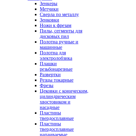
Зенкеры
Метчики
Сверла по металлу
Зенковки
Ножи к фрезам
Пилы, сегменты для
дисковых пил
Полотна ручные и
машинные
Полотна для
электролобзика
Плашки
резьбонарезные
Развертки
Резцы токарные
Фрезы
Цековки с коническим,
цилиндрическим
хвостовиком и
насадные
Пластины
твердосплавные
Пластины
твердосплавные
напаиваемые