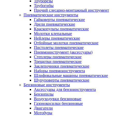
Труборезы
Трубогибы
Прочий слесарно-монтажный инструмент
Пневматические инструменты
Гайковерты пневматические
Дрели пневматические
Краскопульты пневматические
Молотки клепальные
Нейлеры пневматические
Отбойные молотки пневматические
Пистолеты пневматические
Пневмоинструмент (аксессуары)
Степлеры пневматические
Трещотки пневматические
Заклепочники пневматические
Наборы пневмоинструмента
Шлифовальные машины пневматические
Шуруповерты пневматические
Бензиновые инструменты
Аксессуары для бензоинструмента
Бензопилы
Воздуходувки бензиновые
Газонокосилки бензиновые
Двигатели
Мотобуры