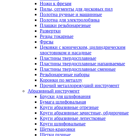
Ножи к фрезам
Пилы, сегменты для дисковых пил
Полотна ручные и машинные
Полотна для электролобзика
Плашки резьбонарезные
Развертки
Резцы токарные
Фрезы
Цековки с коническим, цилиндрическим
хвостовиком и насадные
Пластины твердосплавные
Пластины твердосплавные напаиваемые
Пластины твердосплавные сменные
Резьбонарезные наборы
Коронки по металлу
Прочий металлорежущий инструмент
Абразивный инструмент
Бруски для шлифования
Бумага шлифовальная
Круги абразивные отрезные
Круги абразивные зачистные, обдирочные
Круги абразивные лепестковые
Круги шлифовальные
Щетки-крацовки
Щетки ручные