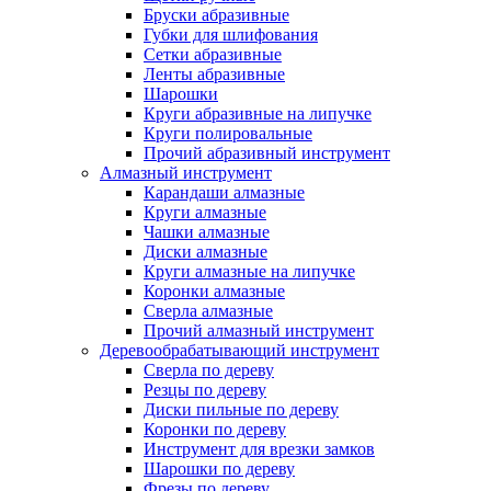
Бруски абразивные
Губки для шлифования
Сетки абразивные
Ленты абразивные
Шарошки
Круги абразивные на липучке
Круги полировальные
Прочий абразивный инструмент
Алмазный инструмент
Карандаши алмазные
Круги алмазные
Чашки алмазные
Диски алмазные
Круги алмазные на липучке
Коронки алмазные
Сверла алмазные
Прочий алмазный инструмент
Деревообрабатывающий инструмент
Сверла по дереву
Резцы по дереву
Диски пильные по дереву
Коронки по дереву
Инструмент для врезки замков
Шарошки по дереву
Фрезы по дереву