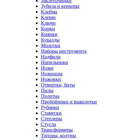
Заклепочники
Зубила и кернеры
Клейма
Клещи
Ключи
Кирки
Киянки
Кувалды
Молотки
Наборы инструмента
Надфили
Напильники
Ножи
Ножницы
Ножовки
Отвертки, биты
Пилы
Полотна
Пробойники и выколотки
Рубанки
Стамески
Степлеры
Стусла
Трансформеры
Топоры, колуны