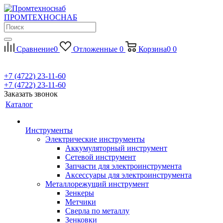
П
РОМ
Т
ЕХНО
С
НАБ
Сравнение
0
Отложенные
0
Корзина
0
0
+7 (4722) 23-11-60
+7 (4722) 23-11-60
Заказать звонок
Каталог
Инструменты
Электрические инструменты
Аккумуляторный инструмент
Сетевой инструмент
Запчасти для электроинструмента
Аксессуары для электроинструмента
Металлорежущий инструмент
Зенкеры
Метчики
Сверла по металлу
Зенковки