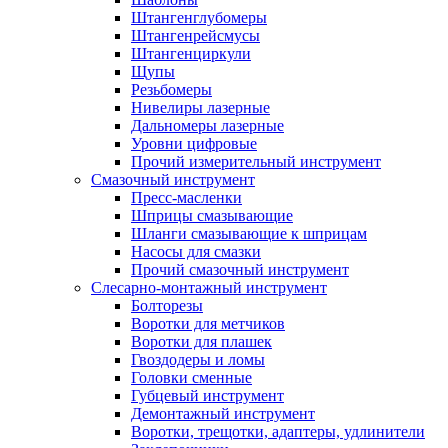
Штангенглубомеры
Штангенрейсмусы
Штангенциркули
Щупы
Резьбомеры
Нивелиры лазерные
Дальномеры лазерные
Уровни цифровые
Прочий измерительный инструмент
Смазочный инструмент
Пресс-масленки
Шприцы смазывающие
Шланги смазывающие к шприцам
Насосы для смазки
Прочий смазочный инструмент
Слесарно-монтажный инструмент
Болторезы
Воротки для метчиков
Воротки для плашек
Гвоздодеры и ломы
Головки сменные
Губцевый инструмент
Демонтажный инструмент
Воротки, трещотки, адаптеры, удлинители