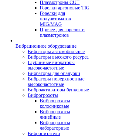
Плазмотроны CUT
Горелки аргоновые TIG
Горелки для
полуавтоматов
MIG/MAG
Прочее для горелок и
плазмотронов
Вибрационное оборудование
Вибраторы автомобильные
Вибраторы высокого ресурса
Глубинные вибраторы
высокочастотные
Вибраторы для опалубки
Вибраторы поверхностные
высокочастотные
Виброактиваторы бункерные
Виброгрохоты
Виброгрохоты
колосниковые
Виброгрохоты
линейные
Виброгрохоты
лабораторные
Вибропитатели