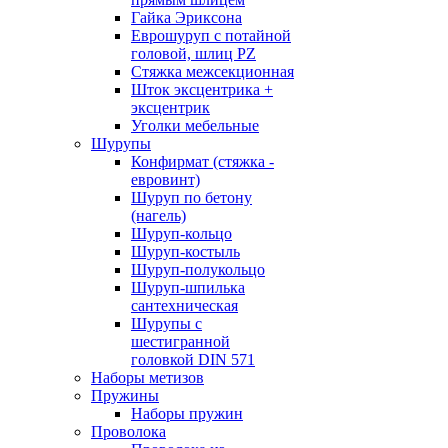
Гайка Эриксона
Еврошуруп с потайной
головой, шлиц PZ
Стяжка межсекционная
Шток эксцентрика +
эксцентрик
Уголки мебельные
Шурупы
Конфирмат (стяжка -
евровинт)
Шуруп по бетону
(нагель)
Шуруп-кольцо
Шуруп-костыль
Шуруп-полукольцо
Шуруп-шпилька
сантехническая
Шурупы с
шестигранной
головкой DIN 571
Наборы метизов
Пружины
Наборы пружин
Проволока