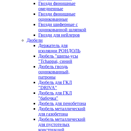
Гвозди финишные
омедненные
Гвозди финишные
оцинкованные
Гвозди шиферные с
оцинкованной шляпкой
Гвозди для нейлеров
Дюбели
Держатель для
изоляции РОНДОЛЬ
Дюбель "шипы-усы
"Tchappai, синий
Дюбель гвоздь
оцинкованный,
патроны
Дюбель для ГКЛ
"DRIVA"
Дюбель для ГКЛ
"бабочка"
Дюбель для пенобетона
Дюбель металлический
для газобетона
Дюбель металлический
для пустотелых
конструкций