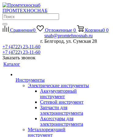
П
РОМ
Т
ЕХНО
С
НАБ
Сравнение
0
Отложенные
0
Корзина
0
0
snab@promtehnosnab.ru
г. Белгород, ул. Сумская 28
+7 (4722) 23-11-60
+7 (4722) 23-11-60
Заказать звонок
Каталог
Инструменты
Электрические инструменты
Аккумуляторный
инструмент
Сетевой инструмент
Запчасти для
электроинструмента
Аксессуары для
электроинструмента
Металлорежущий
инструмент