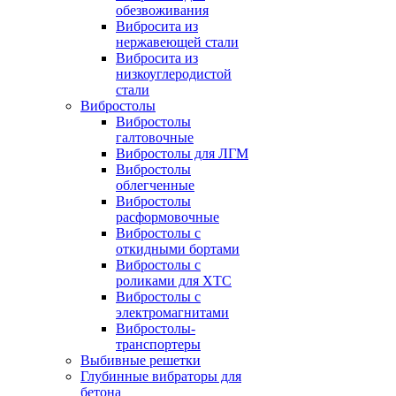
обезвоживания
Вибросита из
нержавеющей стали
Вибросита из
низкоуглеродистой
стали
Вибростолы
Вибростолы
галтовочные
Вибростолы для ЛГМ
Вибростолы
облегченные
Вибростолы
расформовочные
Вибростолы с
откидными бортами
Вибростолы с
роликами для ХТС
Вибростолы с
электромагнитами
Вибростолы-
транспортеры
Выбивные решетки
Глубинные вибраторы для
бетона