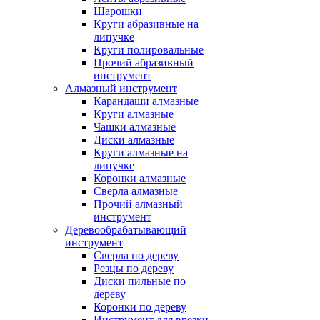
Шарошки
Круги абразивные на
липучке
Круги полировальные
Прочий абразивный
инструмент
Алмазный инструмент
Карандаши алмазные
Круги алмазные
Чашки алмазные
Диски алмазные
Круги алмазные на
липучке
Коронки алмазные
Сверла алмазные
Прочий алмазный
инструмент
Деревообрабатывающий
инструмент
Сверла по дереву
Резцы по дереву
Диски пильные по
дереву
Коронки по дереву
Инструмент для врезки