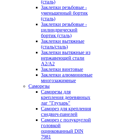
(сталь)
Заклепки резьбовые -
уменьшенный бортик
(сталь)
Заклепки резьбовые -
цилиндрический
бортик (сталь)
Заклепки вытяжные
(сталь/сталь)
Заклепки вытяжные из
нержавеющей стали
А2/А2
Заклепки винтовые
Заклепки алюминиевые
многозажимные
Саморезы
Саморезы для
крепления деревянных
лаг "Глухарь"
Саморез для крепления
сэндвич-панелей
Саморез с полукруглой
головкой
оцинкованный DIN
7981