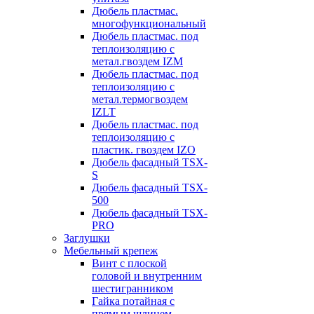
Дюбель пластмас.
многофункциональный
Дюбель пластмас. под
теплоизоляцию с
метал.гвоздем IZM
Дюбель пластмас. под
теплоизоляцию с
метал.термогвоздем
IZLT
Дюбель пластмас. под
теплоизоляцию с
пластик. гвоздем IZO
Дюбель фасадный TSX-
S
Дюбель фасадный TSX-
500
Дюбель фасадный TSX-
PRO
Заглушки
Мебельный крепеж
Винт с плоской
головой и внутренним
шестигранником
Гайка потайная с
прямым шлицем