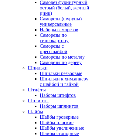
Саморез фурнитурный
острый (белый, желтый
цинк)
Саморезы (шурупы)
универсальные
Наборы саморезов
Саморезы по
гипсокартону
Саморезы с
прессшайбой
Саморезы по металлу
Саморезы по дереву
Шпильки
Шпильки резьбовые
Шпильки к хим.анкеру
с шайбой и гайкой
Штифты
Наборы штифтов
Шплинты
Наборы шплинтов
Шайбы
Шайбы гроверные
Шайбы плоские
Шайбы увеличенные
Шайбы стопорные