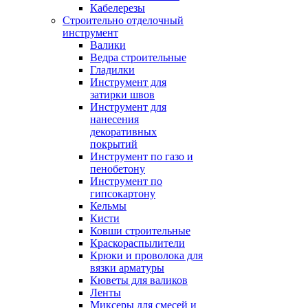
Кабелерезы
Строительно отделочный
инструмент
Валики
Ведра строительные
Гладилки
Инструмент для
затирки швов
Инструмент для
нанесения
декоративных
покрытий
Инструмент по газо и
пенобетону
Инструмент по
гипсокартону
Кельмы
Кисти
Ковши строительные
Краскораспылители
Крюки и проволока для
вязки арматуры
Кюветы для валиков
Ленты
Миксеры для смесей и