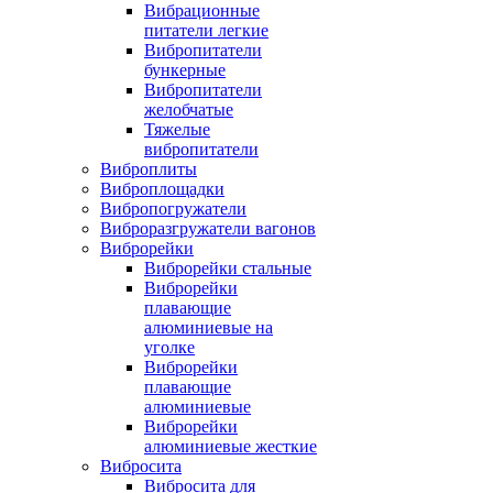
Вибрационные
питатели легкие
Вибропитатели
бункерные
Вибропитатели
желобчатые
Тяжелые
вибропитатели
Виброплиты
Виброплощадки
Вибропогружатели
Виброразгружатели вагонов
Виброрейки
Виброрейки стальные
Виброрейки
плавающие
алюминиевые на
уголке
Виброрейки
плавающие
алюминиевые
Виброрейки
алюминиевые жесткие
Вибросита
Вибросита для