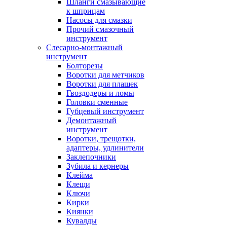
Шланги смазывающие
к шприцам
Насосы для смазки
Прочий смазочный
инструмент
Слесарно-монтажный
инструмент
Болторезы
Воротки для метчиков
Воротки для плашек
Гвоздодеры и ломы
Головки сменные
Губцевый инструмент
Демонтажный
инструмент
Воротки, трещотки,
адаптеры, удлинители
Заклепочники
Зубила и кернеры
Клейма
Клещи
Ключи
Кирки
Киянки
Кувалды