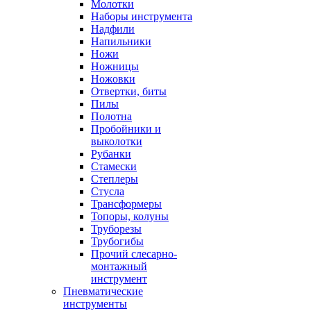
Молотки
Наборы инструмента
Надфили
Напильники
Ножи
Ножницы
Ножовки
Отвертки, биты
Пилы
Полотна
Пробойники и
выколотки
Рубанки
Стамески
Степлеры
Стусла
Трансформеры
Топоры, колуны
Труборезы
Трубогибы
Прочий слесарно-
монтажный
инструмент
Пневматические
инструменты