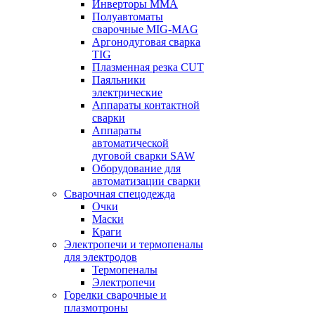
Инверторы ММА
Полуавтоматы
сварочные MIG-MAG
Аргонодуговая сварка
TIG
Плазменная резка CUT
Паяльники
электрические
Аппараты контактной
сварки
Аппараты
автоматической
дуговой сварки SAW
Оборудование для
автоматизации сварки
Сварочная спецодежда
Очки
Маски
Краги
Электропечи и термопеналы
для электродов
Термопеналы
Электропечи
Горелки сварочные и
плазмотроны