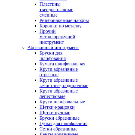
Пластины
твердосплавные
сменные
Резьбонарезные наборы
Коронки по металлу
Прочий
металлорежущий
инструмент
Абразивный инструмент
Бруски для
шлифования
Бумага шлифовальная
Круги абразивные
отрезные
Круги абразивные
зачистные, обдирочные
Круги абразивные
лепестковые
Круги шлифовальные
Щетки-крацовки
Щетки ручные
Бруски абразивные
Губки для шлифования
Сетки абразивные
Ленты абразивные