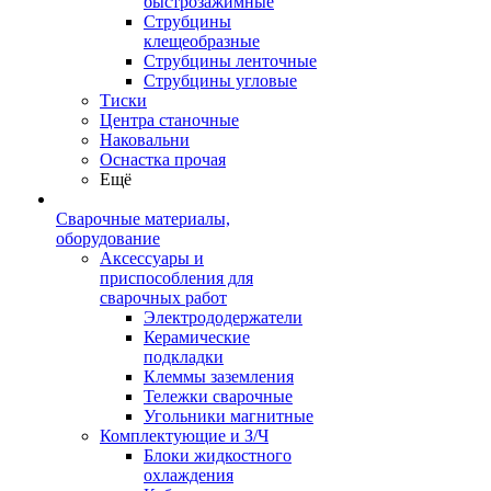
быстрозажимные
Струбцины
клещеобразные
Струбцины ленточные
Струбцины угловые
Тиски
Центра станочные
Наковальни
Оснастка прочая
Ещё
Сварочные материалы,
оборудование
Аксессуары и
приспособления для
сварочных работ
Электрододержатели
Керамические
подкладки
Клеммы заземления
Тележки сварочные
Угольники магнитные
Комплектующие и З/Ч
Блоки жидкостного
охлаждения