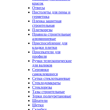
красок
Отвесы
Пистолеты для пены и
герметика
Пленка защитная
строительная
Плиткорезы
Правила строительные
алюминиевые
Приспособление для
кладки плитки
Просекатели для
профиля
Ручки телескопические
для валиков
Серпянки
самоклеящиеся
Сетки стеклотканевые
Стеклодомкраты
Стеклорезы
Тазы строительные
Терки полиуретановые
Шпатели
Щетки
Скребки