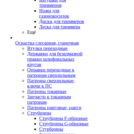
триммеров
Ножи для
газонокосилок
Диски для триммеров
Леска для триммера
Ещё
Оснастка слесарная, станочная
Втулки переходные
Державки для безалмазной
правки шлифовальных
кругов
Оправки переходные к
патронам сверлильным
Патроны сверлильные,
ключи к ПС
Патроны токарные
Запчасти к токарным
патронам
Патроны цанговые, цанги
Струбцины
Струбцины F-образные
Струбцины G-образные
Стурбцины