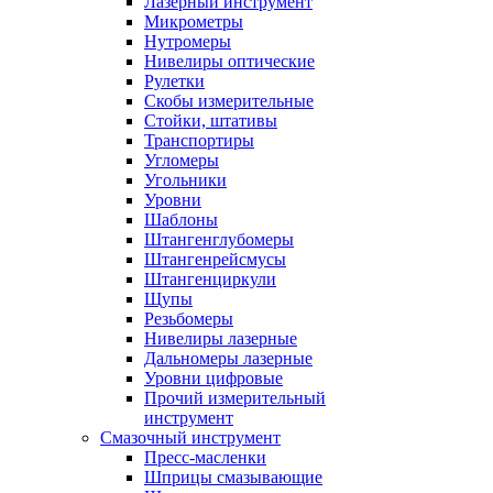
Лазерный инструмент
Микрометры
Нутромеры
Нивелиры оптические
Рулетки
Скобы измерительные
Стойки, штативы
Транспортиры
Угломеры
Угольники
Уровни
Шаблоны
Штангенглубомеры
Штангенрейсмусы
Штангенциркули
Щупы
Резьбомеры
Нивелиры лазерные
Дальномеры лазерные
Уровни цифровые
Прочий измерительный
инструмент
Смазочный инструмент
Пресс-масленки
Шприцы смазывающие