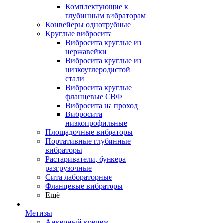
Комплектующие к
глубинным вибраторам
Конвейеры однотрубные
Круглые вибросита
Вибросита круглые из
нержавейки
Вибросита круглые из
низкоуглеродистой
стали
Вибросита круглые
фланцевые СВФ
Вибросита на проход
Вибросита
низкопрофильные
Площадочные вибраторы
Портативные глубинные
вибраторы
Растариватели, бункера
разгрузочные
Сита лабораторные
Фланцевые вибраторы
Ещё
Метизы
Анкерный крепеж