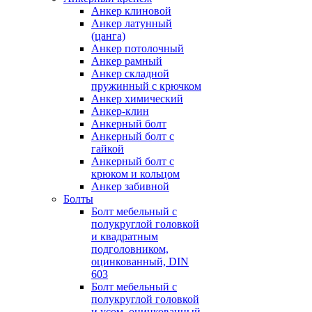
Анкер клиновой
Анкер латунный
(цанга)
Анкер потолочный
Анкер рамный
Анкер складной
пружинный с крючком
Анкер химический
Анкер-клин
Анкерный болт
Анкерный болт с
гайкой
Анкерный болт с
крюком и кольцом
Анкер забивной
Болты
Болт мебельный с
полукруглой головкой
и квадратным
подголовником,
оцинкованный, DIN
603
Болт мебельный с
полукруглой головкой
и усом, оцинкованный,