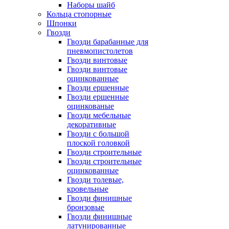
Наборы шайб
Кольца стопорные
Шпонки
Гвозди
Гвозди барабанные для
пневмопистолетов
Гвозди винтовые
Гвозди винтовые
оцинкованные
Гвозди ершенные
Гвозди ершенные
оцинкованые
Гвозди мебельные
декоративные
Гвозди с большой
плоской головкой
Гвозди строительные
Гвозди строительные
оцинкованные
Гвозди толевые,
кровельные
Гвозди финишные
бронзовые
Гвозди финишные
латунированные