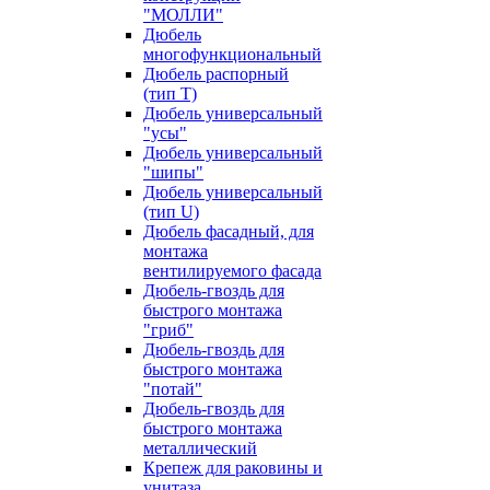
"МОЛЛИ"
Дюбель
многофункциональный
Дюбель распорный
(тип Т)
Дюбель универсальный
"усы"
Дюбель универсальный
"шипы"
Дюбель универсальный
(тип U)
Дюбель фасадный, для
монтажа
вентилируемого фасада
Дюбель-гвоздь для
быстрого монтажа
"гриб"
Дюбель-гвоздь для
быстрого монтажа
"потай"
Дюбель-гвоздь для
быстрого монтажа
металлический
Крепеж для раковины и
унитаза