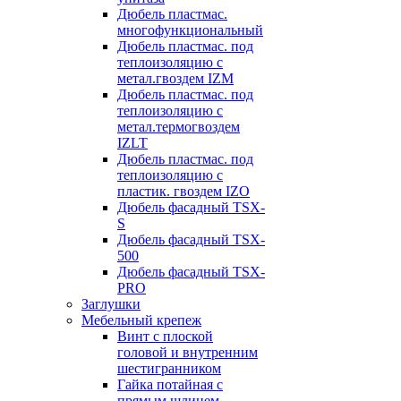
Дюбель пластмас.
многофункциональный
Дюбель пластмас. под
теплоизоляцию с
метал.гвоздем IZM
Дюбель пластмас. под
теплоизоляцию с
метал.термогвоздем
IZLT
Дюбель пластмас. под
теплоизоляцию с
пластик. гвоздем IZO
Дюбель фасадный TSX-
S
Дюбель фасадный TSX-
500
Дюбель фасадный TSX-
PRO
Заглушки
Мебельный крепеж
Винт с плоской
головой и внутренним
шестигранником
Гайка потайная с
прямым шлицем