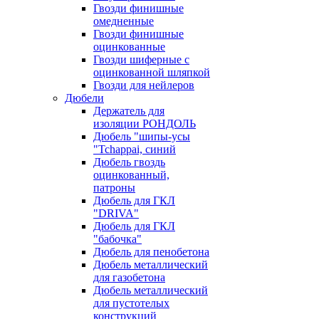
Гвозди финишные
омедненные
Гвозди финишные
оцинкованные
Гвозди шиферные с
оцинкованной шляпкой
Гвозди для нейлеров
Дюбели
Держатель для
изоляции РОНДОЛЬ
Дюбель "шипы-усы
"Tchappai, синий
Дюбель гвоздь
оцинкованный,
патроны
Дюбель для ГКЛ
"DRIVA"
Дюбель для ГКЛ
"бабочка"
Дюбель для пенобетона
Дюбель металлический
для газобетона
Дюбель металлический
для пустотелых
конструкций