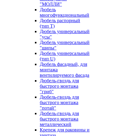
"МОЛЛИ"
Дюбель
многофункциональный
Дюбель распорный
(тип Т)
Дюбель универсальный
"усы"
Дюбель универсальный
"шипы"
Дюбель универсальный
(тип U)
Дюбель фасадный, для
монтажа
вентилируемого фасада
Дюбель-гвоздь для
быстрого монтажа
"гриб"
Дюбель-гвоздь для
быстрого монтажа
"потай"
Дюбель-гвоздь для
быстрого монтажа
металлический
Крепеж для раковины и
унитаза