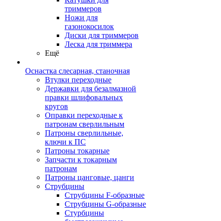
триммеров
Ножи для
газонокосилок
Диски для триммеров
Леска для триммера
Ещё
Оснастка слесарная, станочная
Втулки переходные
Державки для безалмазной
правки шлифовальных
кругов
Оправки переходные к
патронам сверлильным
Патроны сверлильные,
ключи к ПС
Патроны токарные
Запчасти к токарным
патронам
Патроны цанговые, цанги
Струбцины
Струбцины F-образные
Струбцины G-образные
Стурбцины