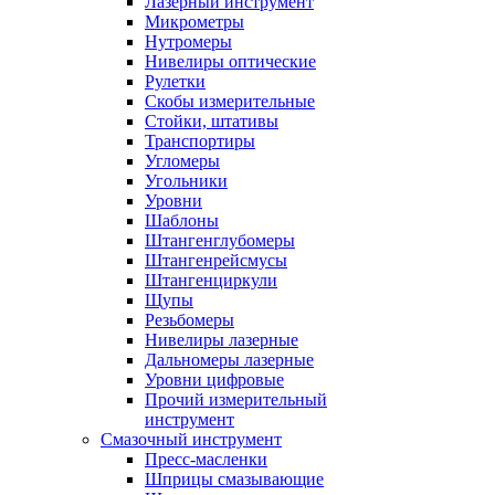
Лазерный инструмент
Микрометры
Нутромеры
Нивелиры оптические
Рулетки
Скобы измерительные
Стойки, штативы
Транспортиры
Угломеры
Угольники
Уровни
Шаблоны
Штангенглубомеры
Штангенрейсмусы
Штангенциркули
Щупы
Резьбомеры
Нивелиры лазерные
Дальномеры лазерные
Уровни цифровые
Прочий измерительный
инструмент
Смазочный инструмент
Пресс-масленки
Шприцы смазывающие