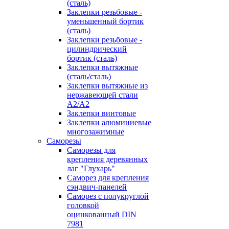
(сталь)
Заклепки резьбовые -
уменьшенный бортик
(сталь)
Заклепки резьбовые -
цилиндрический
бортик (сталь)
Заклепки вытяжные
(сталь/сталь)
Заклепки вытяжные из
нержавеющей стали
А2/А2
Заклепки винтовые
Заклепки алюминиевые
многозажимные
Саморезы
Саморезы для
крепления деревянных
лаг "Глухарь"
Саморез для крепления
сэндвич-панелей
Саморез с полукруглой
головкой
оцинкованный DIN
7981