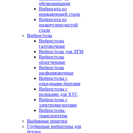
обезвоживания
Вибросита из
нержавеющей стали
Вибросита из
низкоуглеродистой
стали
Вибростолы
Вибростолы
галтовочные
Вибростолы для ЛГМ
Вибростолы
облегченные
Вибростолы
расформовочные
Вибростолы с
откидными бортами
Вибростолы с
роликами для ХТС
Вибростолы с
электромагнитами
Вибростолы-
транспортеры
Выбивные решетки
Глубинные вибраторы для
бетона