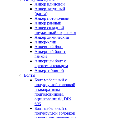
Анкер клиновой
Анкер латунный
(цанга)
Анкер потолочный
Анкер рамный
Анкер складной
пружинный с крючком
Анкер химический
Анкер-клин
Анкерный болт
Анкерный болт с
гайкой
Анкерный болт с
крюком и кольцом
Анкер забивной
Болты
Болт мебельный с
полукруглой головкой
и квадратным
подголовником,
оцинкованный, DIN
603
Болт мебельный с
полукруглой головкой
и усом, оцинкованный,