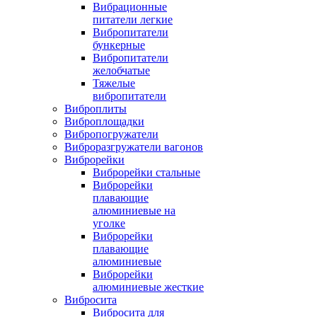
Вибрационные
питатели легкие
Вибропитатели
бункерные
Вибропитатели
желобчатые
Тяжелые
вибропитатели
Виброплиты
Виброплощадки
Вибропогружатели
Виброразгружатели вагонов
Виброрейки
Виброрейки стальные
Виброрейки
плавающие
алюминиевые на
уголке
Виброрейки
плавающие
алюминиевые
Виброрейки
алюминиевые жесткие
Вибросита
Вибросита для