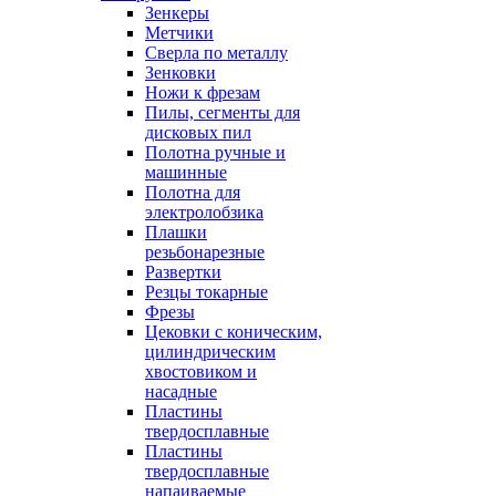
Зенкеры
Метчики
Сверла по металлу
Зенковки
Ножи к фрезам
Пилы, сегменты для
дисковых пил
Полотна ручные и
машинные
Полотна для
электролобзика
Плашки
резьбонарезные
Развертки
Резцы токарные
Фрезы
Цековки с коническим,
цилиндрическим
хвостовиком и
насадные
Пластины
твердосплавные
Пластины
твердосплавные
напаиваемые