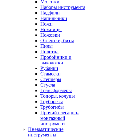
Молотки
Наборы инструмента
Надфили
Напильники
Ножи
Ножницы
Ножовки
Отвертки, биты
Пилы
Полотна
Пробойники и
выколотки
Рубанки
Стамески
Степлеры
Стусла
Трансформеры
Топоры, колуны
Труборезы
Трубогибы
Прочий слесарно-
монтажный
инструмент
Пневматические
инструменты