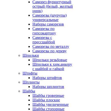
Саморез фурнитурный
острый (белый, желтый
цинк)
Саморезы (шурупы)
универсальные
Наборы саморезов
Саморезы по
гипсокартону
Саморезы с
прессшайбой
Саморезы по металлу
Саморезы по дереву
Шпильки
Шпильки резьбовые
Шпильки к хим.анкеру
с шайбой и гайкой
Штифты
Наборы штифтов
Шплинты
Наборы шплинтов
Шайбы
Шайбы гроверные
Шайбы плоские
Шайбы увеличенные
Шайбы стопорные