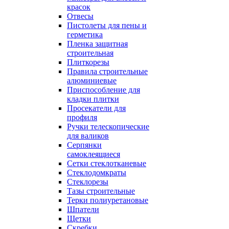
красок
Отвесы
Пистолеты для пены и
герметика
Пленка защитная
строительная
Плиткорезы
Правила строительные
алюминиевые
Приспособление для
кладки плитки
Просекатели для
профиля
Ручки телескопические
для валиков
Серпянки
самоклеящиеся
Сетки стеклотканевые
Стеклодомкраты
Стеклорезы
Тазы строительные
Терки полиуретановые
Шпатели
Щетки
Скребки