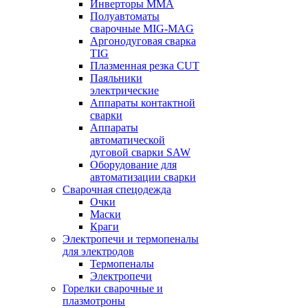
Инверторы ММА
Полуавтоматы
сварочные MIG-MAG
Аргонодуговая сварка
TIG
Плазменная резка CUT
Паяльники
электрические
Аппараты контактной
сварки
Аппараты
автоматической
дуговой сварки SAW
Оборудование для
автоматизации сварки
Сварочная спецодежда
Очки
Маски
Краги
Электропечи и термопеналы
для электродов
Термопеналы
Электропечи
Горелки сварочные и
плазмотроны