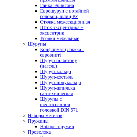
Гайка Эриксона
Еврошуруп с потайной
головой, шлиц PZ
Стяжка межсекционная
Шток эксцентрика +
эксцентрик
Уголки мебельные
Шурупы
Конфирмат (стяжка -
евровинт)
Шуруп по бетону
(нагель)
Шуруп-кольцо
Шуруп-костыль
Шуруп-полукольцо
Шуруп-шпилька
сантехническая
Шурупы с
шестигранной
головкой DIN 571
Наборы метизов
Пружины
Наборы пружин
Проволока