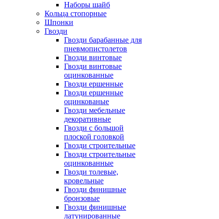
Наборы шайб
Кольца стопорные
Шпонки
Гвозди
Гвозди барабанные для
пневмопистолетов
Гвозди винтовые
Гвозди винтовые
оцинкованные
Гвозди ершенные
Гвозди ершенные
оцинкованые
Гвозди мебельные
декоративные
Гвозди с большой
плоской головкой
Гвозди строительные
Гвозди строительные
оцинкованные
Гвозди толевые,
кровельные
Гвозди финишные
бронзовые
Гвозди финишные
латунированные