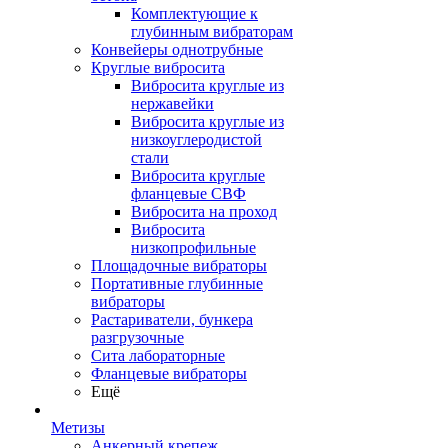
Комплектующие к
глубинным вибраторам
Конвейеры однотрубные
Круглые вибросита
Вибросита круглые из
нержавейки
Вибросита круглые из
низкоуглеродистой
стали
Вибросита круглые
фланцевые СВФ
Вибросита на проход
Вибросита
низкопрофильные
Площадочные вибраторы
Портативные глубинные
вибраторы
Растариватели, бункера
разгрузочные
Сита лабораторные
Фланцевые вибраторы
Ещё
Метизы
Анкерный крепеж