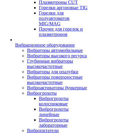
Плазмотроны CUT
Горелки аргоновые TIG
Горелки для
полуавтоматов
MIG/MAG
Прочее для горелок и
плазмотронов
Вибрационное оборудование
Вибраторы автомобильные
Вибраторы высокого ресурса
Глубинные вибраторы
высокочастотные
Вибраторы для опалубки
Вибраторы поверхностные
высокочастотные
Виброактиваторы бункерные
Виброгрохоты
Виброгрохоты
колосниковые
Виброгрохоты
линейные
Виброгрохоты
лабораторные
Вибропитатели