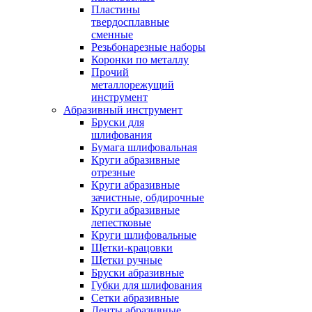
Пластины
твердосплавные
сменные
Резьбонарезные наборы
Коронки по металлу
Прочий
металлорежущий
инструмент
Абразивный инструмент
Бруски для
шлифования
Бумага шлифовальная
Круги абразивные
отрезные
Круги абразивные
зачистные, обдирочные
Круги абразивные
лепестковые
Круги шлифовальные
Щетки-крацовки
Щетки ручные
Бруски абразивные
Губки для шлифования
Сетки абразивные
Ленты абразивные