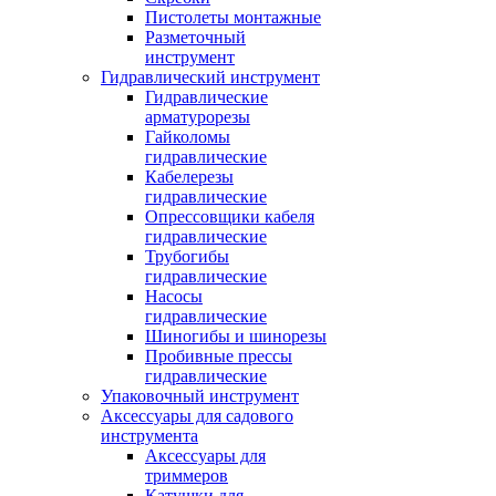
Пистолеты монтажные
Разметочный
инструмент
Гидравлический инструмент
Гидравлические
арматурорезы
Гайколомы
гидравлические
Кабелерезы
гидравлические
Опрессовщики кабеля
гидравлические
Трубогибы
гидравлические
Насосы
гидравлические
Шиногибы и шинорезы
Пробивные прессы
гидравлические
Упаковочный инструмент
Аксессуары для садового
инструмента
Аксессуары для
триммеров
Катушки для