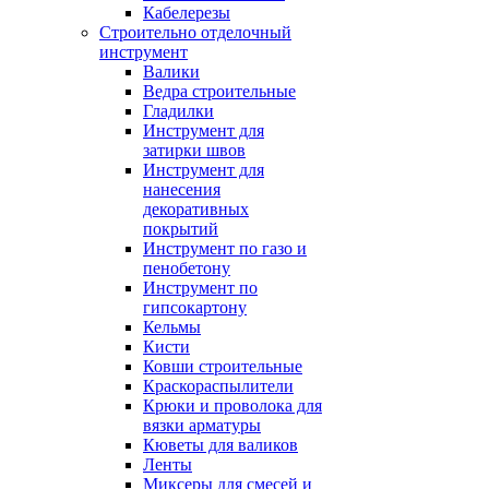
Кабелерезы
Строительно отделочный
инструмент
Валики
Ведра строительные
Гладилки
Инструмент для
затирки швов
Инструмент для
нанесения
декоративных
покрытий
Инструмент по газо и
пенобетону
Инструмент по
гипсокартону
Кельмы
Кисти
Ковши строительные
Краскораспылители
Крюки и проволока для
вязки арматуры
Кюветы для валиков
Ленты
Миксеры для смесей и