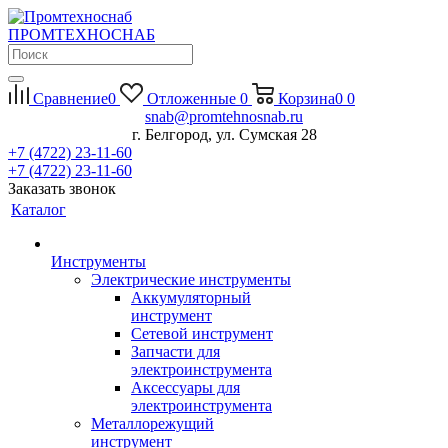
П
РОМ
Т
ЕХНО
С
НАБ
Сравнение
0
Отложенные
0
Корзина
0
0
snab@promtehnosnab.ru
г. Белгород, ул. Сумская 28
+7 (4722) 23-11-60
+7 (4722) 23-11-60
Заказать звонок
Каталог
Инструменты
Электрические инструменты
Аккумуляторный
инструмент
Сетевой инструмент
Запчасти для
электроинструмента
Аксессуары для
электроинструмента
Металлорежущий
инструмент