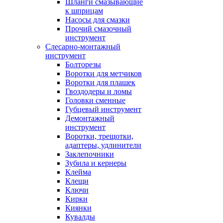
Шланги смазывающие
к шприцам
Насосы для смазки
Прочий смазочный
инструмент
Слесарно-монтажный
инструмент
Болторезы
Воротки для метчиков
Воротки для плашек
Гвоздодеры и ломы
Головки сменные
Губцевый инструмент
Демонтажный
инструмент
Воротки, трещотки,
адаптеры, удлинители
Заклепочники
Зубила и кернеры
Клейма
Клещи
Ключи
Кирки
Киянки
Кувалды