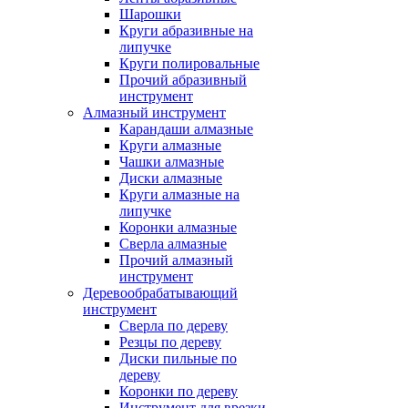
Шарошки
Круги абразивные на
липучке
Круги полировальные
Прочий абразивный
инструмент
Алмазный инструмент
Карандаши алмазные
Круги алмазные
Чашки алмазные
Диски алмазные
Круги алмазные на
липучке
Коронки алмазные
Сверла алмазные
Прочий алмазный
инструмент
Деревообрабатывающий
инструмент
Сверла по дереву
Резцы по дереву
Диски пильные по
дереву
Коронки по дереву
Инструмент для врезки