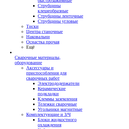
быстрозажимные
Струбцины
клещеобразные
Струбцины ленточные
Струбцины угловые
Тиски
Центра станочные
Наковальни
Оснастка прочая
Ещё
Сварочные материалы,
оборудование
Аксессуары и
приспособления для
сварочных работ
Электрододержатели
Керамические
подкладки
Клеммы заземления
Тележки сварочные
Угольники магнитные
Комплектующие и З/Ч
Блоки жидкостного
охлаждения